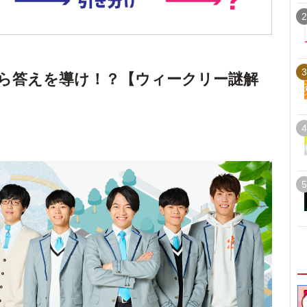
2
3
ら答えを導け！？【ウィークリー謎解
4
5