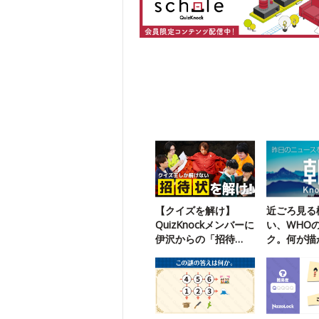
【クイズを解け】
近ごろ見る
QuizKnockメンバーに
い、WHO
伊沢からの「招待
ク。何が描
状」が届いたようで
たっけ？
す