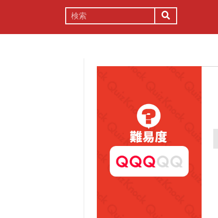
謎解き
コラム
常識
理系