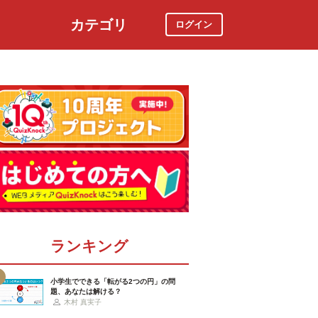
カテゴリ
ログイン
社会
スポーツ
時事ニュース
特集
ランキング
小学生でできる「転がる2つの円」の問
題、あなたは解ける？
木村 真実子