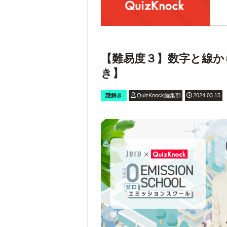
【難易度３】数字と線か
き】
謎解き
QuizKnock編集部
2024.03.15