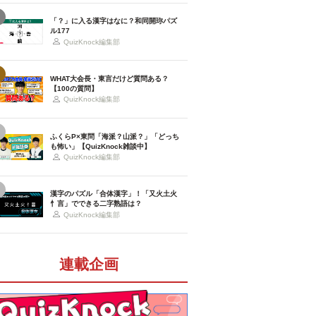
「？」に入る漢字はなに？和同開珎パズ
ル177
QuizKnock編集部
WHAT大会長・東言だけど質問ある？
【100の質問】
QuizKnock編集部
ふくらP×東問「海派？山派？」「どっち
も怖い」【QuizKnock雑談中】
QuizKnock編集部
漢字のパズル「合体漢字」！「又火土火
忄言」でできる二字熟語は？
QuizKnock編集部
連載企画