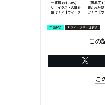
一筋縄ではいかな
【難易度１
い！イラストの謎を
書かれた謎
解け！？【ウィーク
け！？【ウ
リー謎解き】
ー謎解き】
謎解き
#
ウィークリー謎解き
この
こ