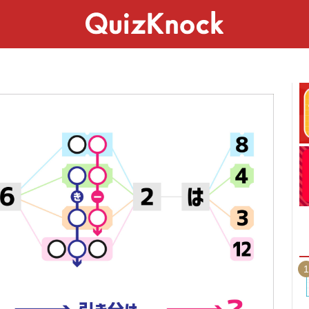
スペシャル
ライフ
ことば
カルチャー
1