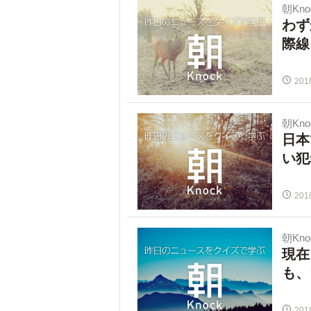
朝Kno
わず
際線
201
朝Kno
日本
い犯
201
朝Kno
現在
も、
201