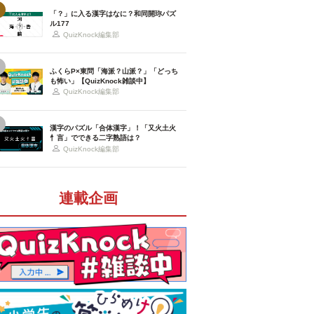
「？」に入る漢字はなに？和同開珎パズ
ル177
QuizKnock編集部
ふくらP×東問「海派？山派？」「どっち
も怖い」【QuizKnock雑談中】
QuizKnock編集部
漢字のパズル「合体漢字」！「又火土火
忄言」でできる二字熟語は？
QuizKnock編集部
連載企画