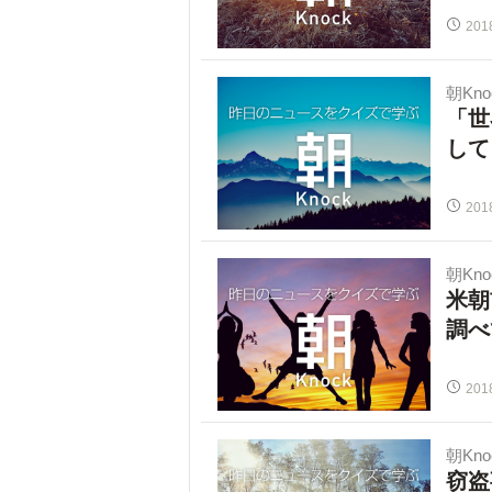
201
朝Kno
「世
して
201
朝Kno
米朝
調べ
201
朝Kno
窃盗