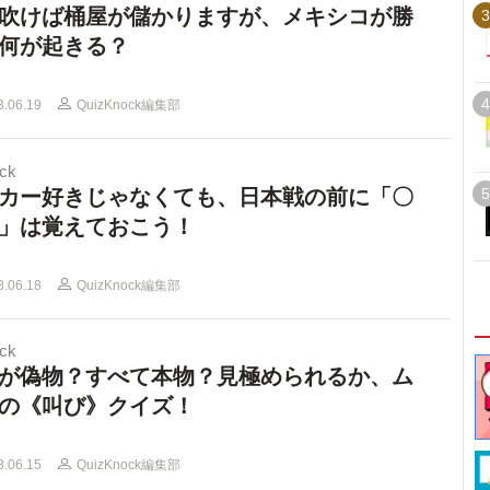
吹けば桶屋が儲かりますが、メキシコが勝
3
何が起きる？
4
8.06.19
QuizKnock編集部
ck
カー好きじゃなくても、日本戦の前に「〇
5
」は覚えておこう！
8.06.18
QuizKnock編集部
ck
が偽物？すべて本物？見極められるか、ム
の《叫び》クイズ！
8.06.15
QuizKnock編集部