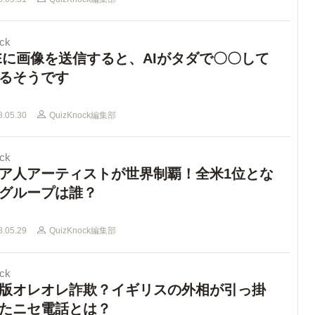
ck
NEに画像を送信すると、AIがタダで〇〇して
るそうです
8.05.30
QuizKnock編集部
ck
ア人アーティストが世界制覇！全米1位とな
グループは誰？
8.05.29
QuizKnock編集部
ck
版オレオレ詐欺？イギリスの外相が引っ掛
たニセ電話とは？