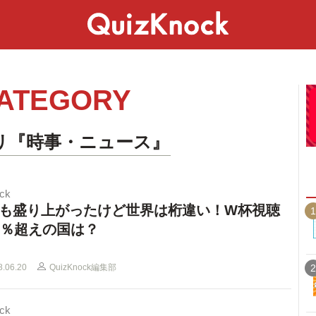
スペシャル
ライフ
ことば
カルチャー
ATEGORY
リ『時事・ニュース』
ck
も盛り上がったけど世界は桁違い！W杯視聴
1
9％超えの国は？
8.06.20
QuizKnock編集部
2
ck