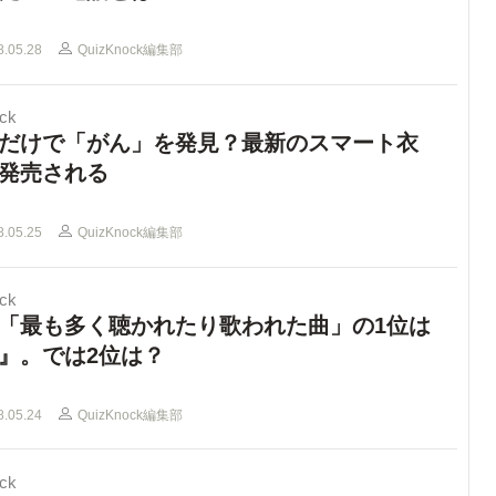
8.05.28
QuizKnock編集部
ck
だけで「がん」を発見？最新のスマート衣
発売される
8.05.25
QuizKnock編集部
ck
「最も多く聴かれたり歌われた曲」の1位は
』。では2位は？
8.05.24
QuizKnock編集部
ck