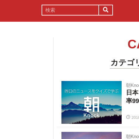
謎解き
コラム
常識
理系
C
カテゴ
朝Kno
日本
率9
201
朝Kno