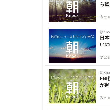
ら盗
201
朝Kno
日本
いの
201
朝Kno
FB
が起
201