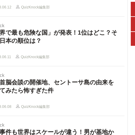
8.06.12
QuizKnock編集部
ck
界で最も危険な国」が発表！1位はどこ？そ
日本の順位は？
8.06.11
QuizKnock編集部
ck
首脳会談の開催地、セントーサ島の由来を
てみたら怖すぎた件
8.06.08
QuizKnock編集部
ck
事件も世界はスケールが違う！男が基地か