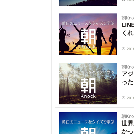
朝Kno
LI
くれ
201
朝Kno
アジ
った
201
朝Kno
世界
かっ