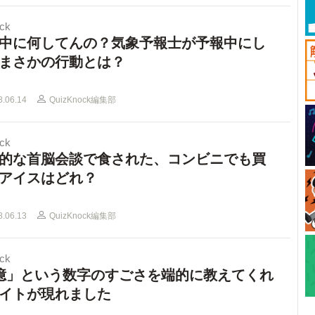
ck
中に何してんの？気象予報士が予報中にし
まさかの行動とは？
8.06.14
QuizKnock編集部
ck
的な首脳会談で食された、コンビニでも買
アイスはどれ？
8.06.13
QuizKnock編集部
ck
億」という数字のすごさを端的に教えてくれ
イトが現れました