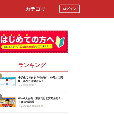
カテゴリ
ログイン
社会
スポーツ
時事ニュース
特集
ランキング
小学生でできる「転がる2つの円」の問
題、あなたは解ける？
木村 真実子
WHAT大会長・東言だけど質問ある？
【100の質問】
QuizKnock編集部