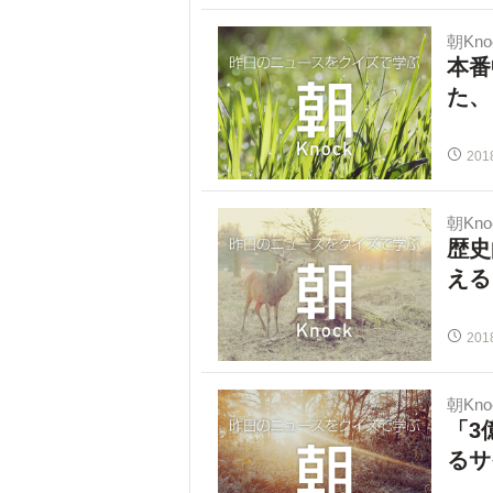
朝Kno
本番
た、
201
朝Kno
歴史
える
201
朝Kno
「3
るサ