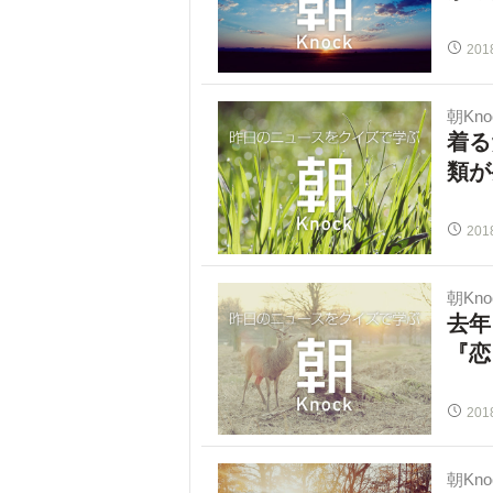
201
朝Kno
着る
類が
201
朝Kno
去年
『恋
201
朝Kno