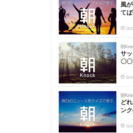
風が
てば
201
朝Kno
サッ
〇〇
201
朝Kno
どれ
ンク
201