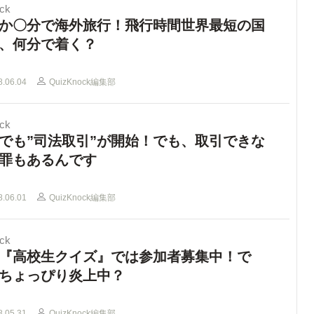
ck
か〇分で海外旅行！飛行時間世界最短の国
、何分で着く？
8.06.04
QuizKnock編集部
ck
でも”司法取引”が開始！でも、取引できな
罪もあるんです
8.06.01
QuizKnock編集部
ck
『高校生クイズ』では参加者募集中！で
ちょっぴり炎上中？
8.05.31
QuizKnock編集部