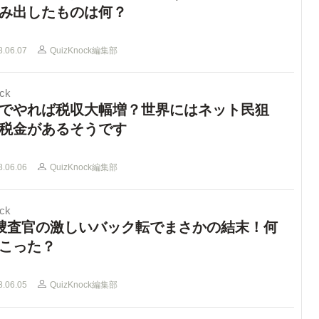
み出したものは何？
8.06.07
QuizKnock編集部
ck
でやれば税収大幅増？世界にはネット民狙
税金があるそうです
8.06.06
QuizKnock編集部
ck
I捜査官の激しいバック転でまさかの結末！何
こった？
8.06.05
QuizKnock編集部