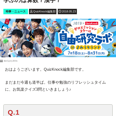
学ぶのは算数？漢字？
時事・ニュース
QuizKnock編集部
2018.05.23
PR
株式会社JERA
おはようございます。QuizKnock編集部です。
まだまだ今週も道半ば。仕事や勉強のリフレッシュタイム
に、お気楽クイズ3問といきましょう♪
Q.1