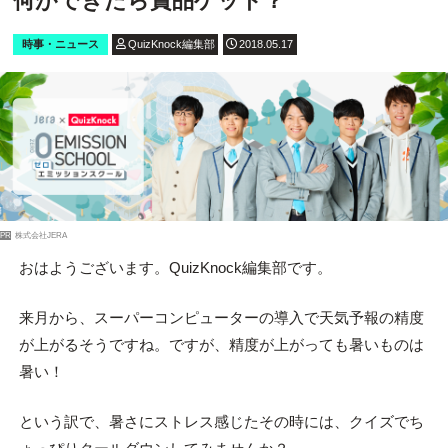
何ができたら賞品ゲット？
時事・ニュース
QuizKnock編集部
2018.05.17
PR
株式会社JERA
おはようございます。QuizKnock編集部です。
来月から、スーパーコンピューターの導入で天気予報の精度
が上がるそうですね。ですが、精度が上がっても暑いものは
暑い！
という訳で、暑さにストレス感じたその時には、クイズでち