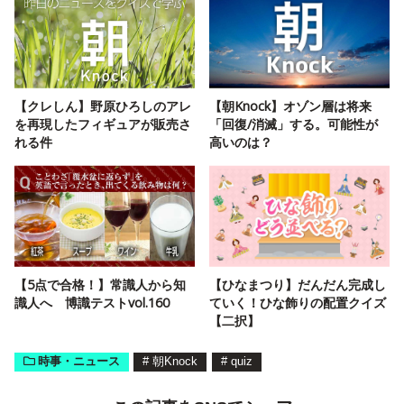
【クレしん】野原ひろしのアレ
【朝Knock】オゾン層は将来
を再現したフィギュアが販売さ
「回復/消滅」する。可能性が
れる件
高いのは？
【5点で合格！】常識人から知
【ひなまつり】だんだん完成し
識人へ 博識テストvol.160
ていく！ひな飾りの配置クイズ
【二択】
時事・ニュース
#
朝Knock
#
quiz