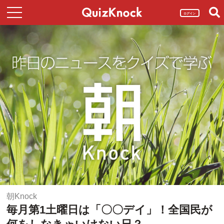
ログイン
朝Knock
毎月第1土曜日は「〇〇デイ」！全国民が