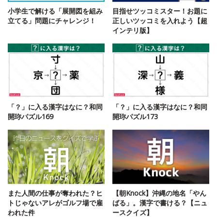
小学生で解ける「展開図を組み
目指せツッコミスター！お題に
立てる」問題にチャレンジ！
正しいツッコミを入れよう【超
インテリ版】
「？」に入る漢字はなに？和同
「？」に入る漢字はなに？和同
開珎パズル169
開珎パズル173
また人間の仕事が奪われた？ヒ
【朝Knock】沖縄の地名「やん
トじゃないアレがゴルフ場で雇
ばる」。漢字で書ける？【ニュ
われた件
ースクイズ】