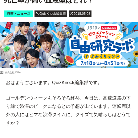
死亡率が高い血液型はどれ？
時事・ニュース
QuizKnock編集部
2018.05.03
PR
株式会社JERA
おはようございます。QuizKnock編集部です。
ゴールデンウィークもそろそろ終盤。今日は、高速道路の下
り線で渋滞のピークになるとの予想が出ています。運転席以
外の人にはヒマな渋滞タイムに、クイズで気晴らしはどうで
すか？