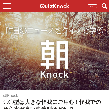
ログイン
朝Knock
〇〇型は大きな怪我にご用心！怪我での