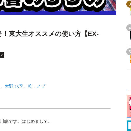
3
4
せ！東大生オススメの使い方【EX-
5
12
シ
、
大野 水季
、
乾
、
ノブ
部の川嶋です。はじめまして。