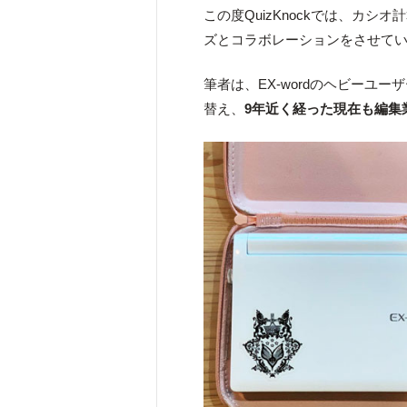
この度QuizKnockでは、カシオ
ズとコラボレーションをさせて
筆者は、EX-wordのヘビーユ
替え、
9年近く経った現在も編集