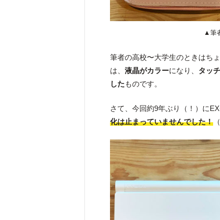
▲筆者
筆者の高校〜大学生のときはち
は、
液晶がカラー
になり、
タッ
した
ものです。
さて、今回約9年ぶり（！）にEX
化は止まっていませんでした！