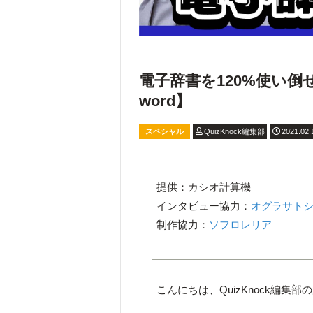
電子辞書を120%使い倒
word】
スペシャル
QuizKnock編集部
2021.02.
提供：カシオ計算機
インタビュー協力：
オグラサト
制作協力：
ソフロレリア
こんにちは、QuizKnock編集