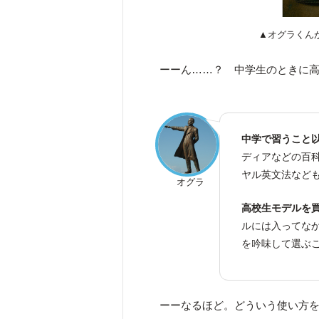
▲オグラくんが
ーーん……？ 中学生のときに
中学で習うこと
ディアなどの百
ヤル英文法など
オグラ
高校生モデルを
ルには入ってな
を吟味して選ぶ
ーーなるほど。どういう使い方