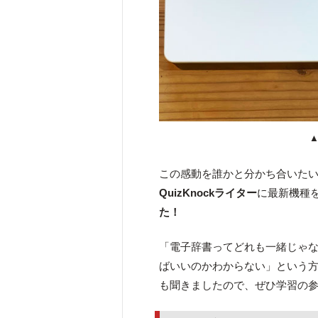
▲
この感動を誰かと分かち合いた
QuizKnockライター
に最新機種
た！
「電子辞書ってどれも一緒じゃ
ばいいのかわからない」という
も聞きましたので、ぜひ学習の