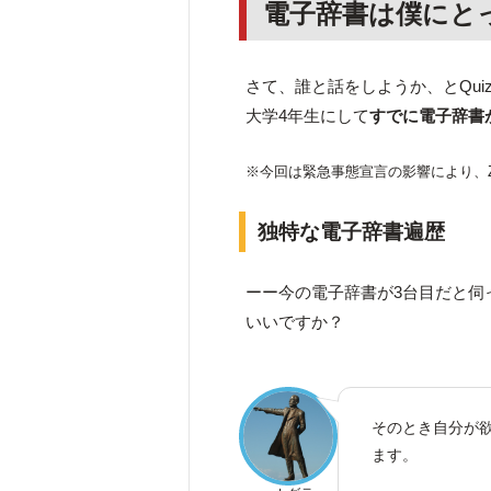
電子辞書は僕にと
さて、誰と話をしようか、とQui
大学4年生にして
すでに電子辞書
※今回は緊急事態宣言の影響により、
独特な電子辞書遍歴
ーー今の電子辞書が3台目だと伺
いいですか？
そのとき自分が
ます。