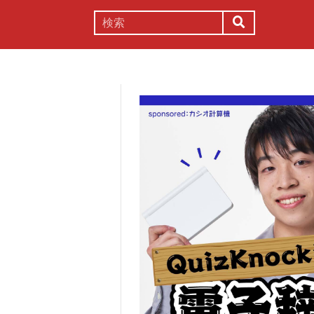
謎解き
コラム
常識
理系