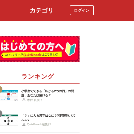
カテゴリ
ログイン
社会
スポーツ
時事ニュース
特集
ランキング
小学生でできる「転がる2つの円」の問
題、あなたは解ける？
木村 真実子
「？」に入る漢字はなに？和同開珎パズ
ル177
QuizKnock編集部