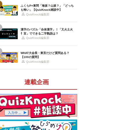
ふくらP×東問「海派？山派？」「どっち
も怖い」【QuizKnock雑談中】
QuizKnock編集部
漢字のパズル「合体漢字」！「又火土火
忄言」でできる二字熟語は？
QuizKnock編集部
WHAT大会長・東言だけど質問ある？
【100の質問】
QuizKnock編集部
連載企画