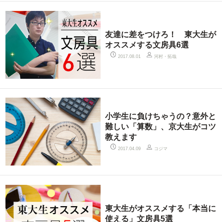
友達に差をつけろ！ 東大生が
オススメする文房具6選
河村・拓哉
2017.08.01
小学生に負けちゃうの？意外と
難しい「算数」、京大生がコツ
教えます
コジマ
2017.04.09
東大生がオススメする「本当に
使える」文房具5選