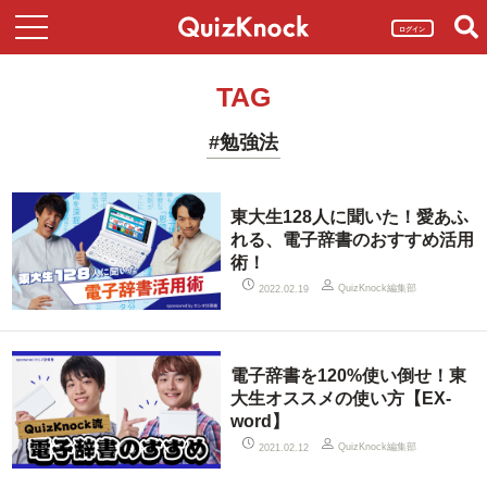
ログイン
TAG
#勉強法
東大生128人に聞いた！愛あふ
れる、電子辞書のおすすめ活用
術！
QuizKnock編集部
2022.02.19
電子辞書を120%使い倒せ！東
大生オススメの使い方【EX-
word】
QuizKnock編集部
2021.02.12