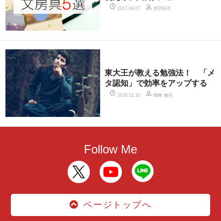
伊沢拓司
2017.04.07
東大王が教える勉強法！ 「メ
タ認知」で効率をアップする
鶴崎 修功
2016.12.10
Follow Me
ページトップへ