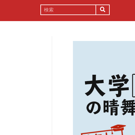
謎解き
コラム
常識
理系