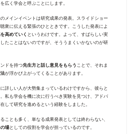
とを広く学会と呼ぶことにします。
会のメインイベントは研究成果の発表。スライドショー
で聴衆に伝える緊張のひとときです。こうした発表によ
感を高めていく
というわけです。よって、すばらしい実
越したことはないのですが、そううまくいかないのが研
ウンドを持つ
先生方と話し意見をもらう
ことで、それま
方法
が浮かび上がってくることがあります。
野に詳しい人が大勢集まっているわけですから、彼らと
ん。私も学会を機に次に行うべき実験を見つけ、アドバ
滞在して研究を進めるという経験をしました。
いることも多く、単なる成果発表としては終わらない、
ンの場
としての役割を学会が担っているのです。