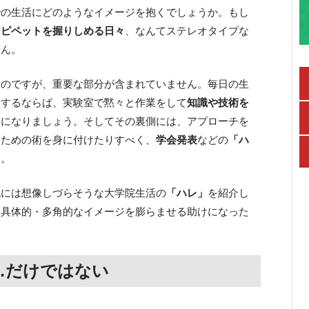
での生活にどのようなイメージを抱くでしょうか。もし
てピペットを握りしめる日々
、なんてステレオタイプな
せん。
いのですが、重要な部分が含まれていません。毎日の生
とするならば、実験室で黙々と作業をして
知識や技術を
とになりましょう。そしてその裏側には、アプローチを
るための術を身に付けたりすべく、
学会発表
などの
「ハ
す。
代には想像しづらそうな大学院生活の
「ハレ」
を紹介し
も具体的・多角的なイメージを膨らませる助けになった
…だけではない