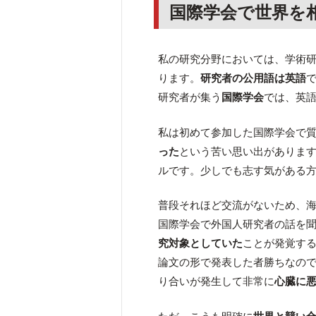
国際学会で世界を
私の研究分野においては、学術
ります。
研究者の公用語は英語
研究者が集う
国際学会
では、英
私は初めて参加した国際学会で
った
という苦い思い出がありま
ルです。少しでも志す気がある
普段それほど交流がないため、
国際学会で外国人研究者の話を
究対象としていた
ことが発覚す
論文の形で発表した者勝ちなの
り合いが発生して非常に
心臓に