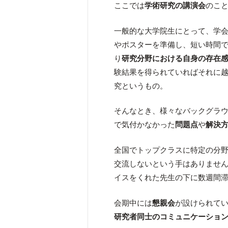
ここでは
学術研究の講演会
のこ
一般的な大学院生にとって、学
やポスターを準備し、短い時間
り
研究分野における自身の存在
験結果を得られていればそれに
究というもの。
そんなとき、様々なバックグラ
で気付かなかった
問題点
や
解決
全国でトップクラスに特定の分
交流しないという手はありませ
イスをくれた先生の下に数週間
会期中には
懇親会
が設けられて
研究者同士のコミュニケーショ