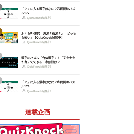
「？」に入る漢字はなに？和同開珎パズ
ル177
QuizKnock編集部
ふくらP×東問「海派？山派？」「どっち
も怖い」【QuizKnock雑談中】
QuizKnock編集部
漢字のパズル「合体漢字」！「又火土火
忄言」でできる二字熟語は？
QuizKnock編集部
「？」に入る漢字はなに？和同開珎パズ
ル176
QuizKnock編集部
連載企画