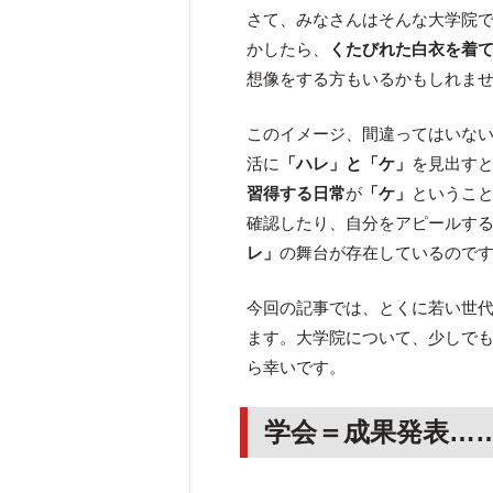
さて、みなさんはそんな大学院
かしたら、
くたびれた白衣を着
想像をする方もいるかもしれま
このイメージ、間違ってはいな
活に
「ハレ」と「ケ」
を見出す
習得する日常
が
「ケ」
というこ
確認したり、自分をアピールす
レ」
の舞台が存在しているので
今回の記事では、とくに若い世
ます。大学院について、少しで
ら幸いです。
学会＝成果発表…