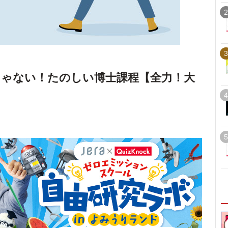
2
3
ゃない！たのしい博士課程【全力！大
4
5