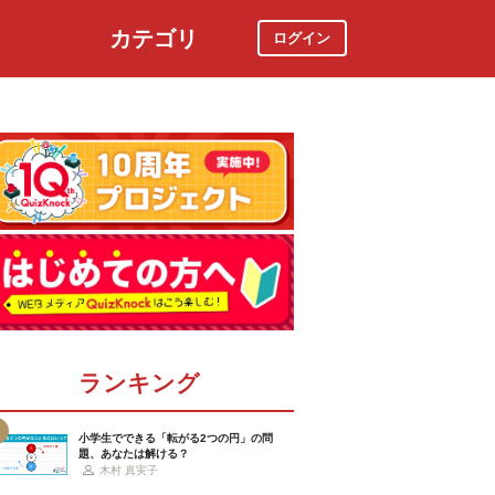
カテゴリ
ログイン
社会
スポーツ
時事ニュース
特集
ランキング
小学生でできる「転がる2つの円」の問
題、あなたは解ける？
木村 真実子