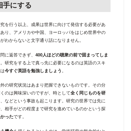
相手にする
研究を行う以上、成果は世界に向けて発信する必要があ
であり、アメリカや中国、ヨーロッパをはじめ世界中の
語がわからないと文字通り話になりません。
質問に返答できず、
400人ほどの聴衆の前で固まってしま
す。研究をする上で真っ先に必要になるのは英語のスキ
方は
今すぐ英語を勉強しましょう
。
海外の研究状況はあまり把握できないものです。その分
聞くのは興味深いのですが、時として
全く同じものを研
る、などという事故も起こります。研究の世界では先に
で、相手がどの程度まで研究を進めているのかという探
悪かった
です。