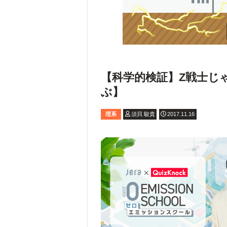
【科学的検証】Z戦士じ
ぶ】
理系
須貝 駿貴
2017.11.16