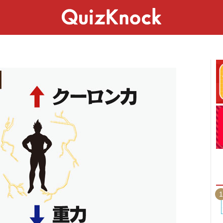
スペシャル
ライフ
ことば
カルチャー
1