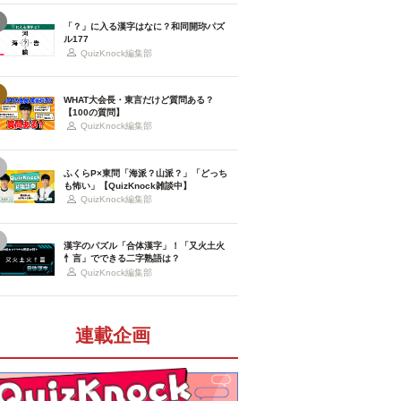
「？」に入る漢字はなに？和同開珎パズ
ル177
QuizKnock編集部
WHAT大会長・東言だけど質問ある？
【100の質問】
QuizKnock編集部
ふくらP×東問「海派？山派？」「どっち
も怖い」【QuizKnock雑談中】
QuizKnock編集部
漢字のパズル「合体漢字」！「又火土火
忄言」でできる二字熟語は？
QuizKnock編集部
連載企画