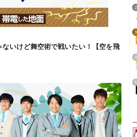
2
3
ゃないけど舞空術で戦いたい！【空を飛
4
5