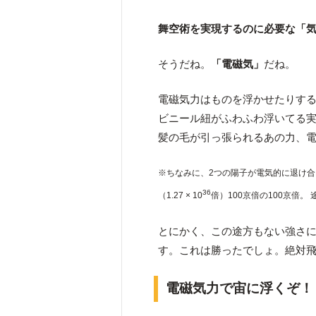
舞空術を実現するのに必要な「
そうだね。
「電磁気」
だね。
電磁気力はものを浮かせたりす
ビニール紐がふわふわ浮いてる
髪の毛が引っ張られるあの力、
※ちなみに、2つの陽子が電気的に退け合
36
（1.27 × 10
倍）100京倍の100京倍
とにかく、この途方もない強さ
す。これは勝ったでしょ。絶対
電磁気力で宙に浮くぞ！