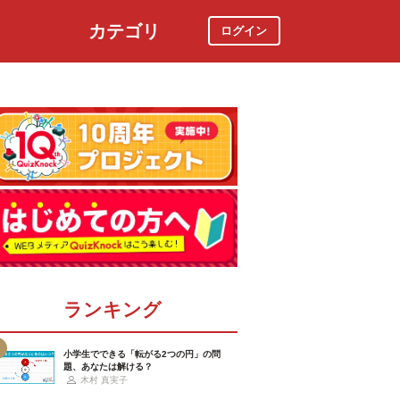
カテゴリ
ログイン
社会
スポーツ
時事ニュース
特集
ランキング
小学生でできる「転がる2つの円」の問
題、あなたは解ける？
木村 真実子