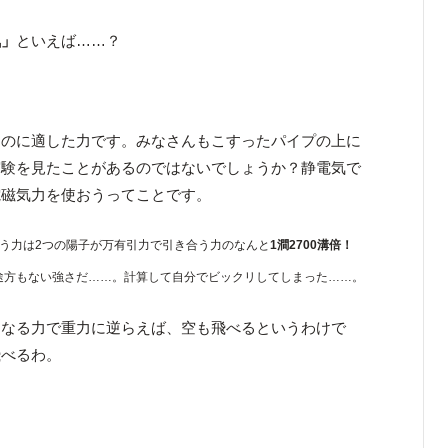
気」
といえば……？
るのに適した力です。みなさんもこすったパイプの上に
実験を見たことがあるのではないでしょうか？静電気で
電磁気力を使おうってことです。
う力は2つの陽子が万有引力で引き合う力のなんと
1澗2700溝倍！
。 途方もない強さだ……。計算して自分でビックリしてしまった……。
になる力で重力に逆らえば、空も飛べるというわけで
飛べるわ。