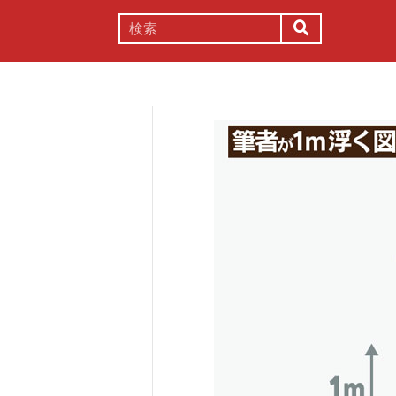
謎解き
コラム
常識
理系