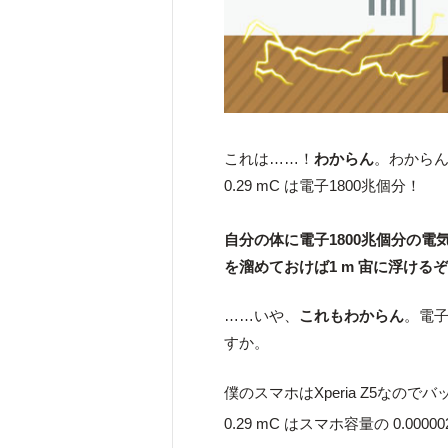
これは……！
わからん
。わから
0.29 mC は電子1800兆個分！
自分の体に電子1800兆個分の電
を溜めておけば1 m 宙に浮ける
……いや、
これもわからん
。電
すか。
僕のスマホはXperia Z5なので
0.29 mC はスマホ容量の 0.0000028