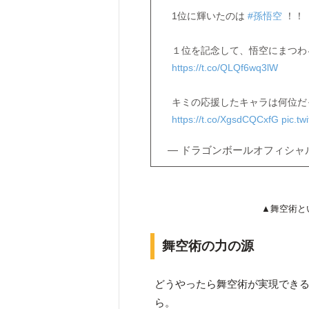
1位に輝いたのは
#孫悟空
！！
１位を記念して、悟空にまつわ
https://t.co/QLQf6wq3lW
キミの応援したキャラは何位だ
https://t.co/XgsdCQCxfG
pic.tw
— ドラゴンボールオフィシャル (@DB
▲舞空術と
舞空術の力の源
どうやったら舞空術が実現でき
ら。