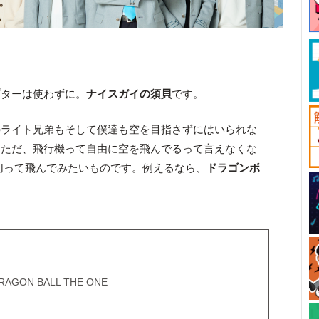
プターは使わずに。
ナイスガイの須貝
です。
のライト兄弟もそして僕達も空を目指さずにはいられな
。ただ、飛行機って自由に空を飛んでるって言えなくな
切って飛んでみたいものです。例えるなら、
ドラゴンボ
ON BALL THE ONE