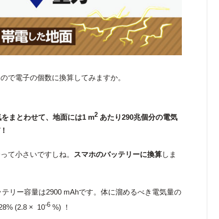
んので電子の個数に換算してみますか。
2
気をまとわせて、地面には1 m
あたり290兆個分の電気
ぞ！
子って小さいですしね。
スマホのバッテリーに換算
しま
バッテリー容量は2900 mAhです。体に溜めるべき電気量の
-6
% (2.8 × 10
%) ！