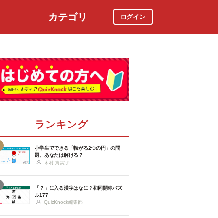
カテゴリ
ログイン
社会
スポーツ
時事ニュース
特集
ランキング
小学生でできる「転がる2つの円」の問
題、あなたは解ける？
木村 真実子
「？」に入る漢字はなに？和同開珎パズ
ル177
QuizKnock編集部