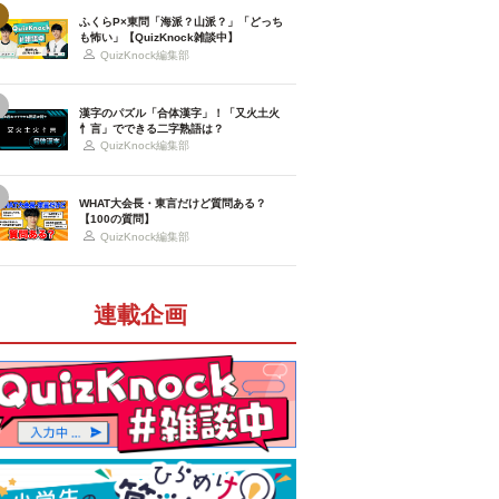
ふくらP×東問「海派？山派？」「どっち
も怖い」【QuizKnock雑談中】
QuizKnock編集部
漢字のパズル「合体漢字」！「又火土火
忄言」でできる二字熟語は？
QuizKnock編集部
WHAT大会長・東言だけど質問ある？
【100の質問】
QuizKnock編集部
連載企画