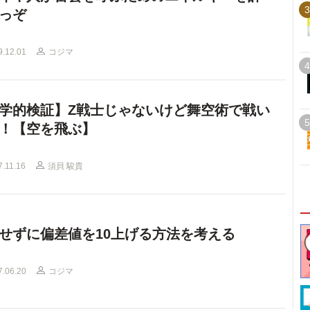
3
っぞ
9.12.01
コジマ
4
学的検証】Z戦士じゃないけど舞空術で戦い
5
！【空を飛ぶ】
7.11.16
須貝 駿貴
せずに偏差値を10上げる方法を考える
7.06.20
コジマ