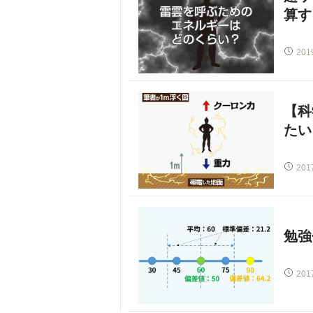
算す
201
【科
たい
201
勉強
201