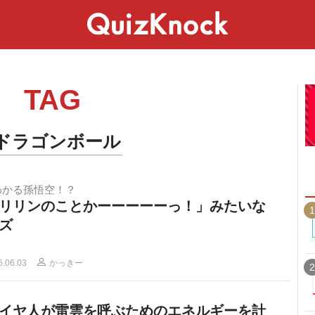
スペシャル
ライフ
ことば
カルチャー
TAG
#ドラゴンボール
わかる孫悟空！？
リリンのことかーーーーーっ！」みたいな
1
ズ
6.06.03
かっきー
2
イヤ人が雷雲を呼ぶためのエネルギーを計