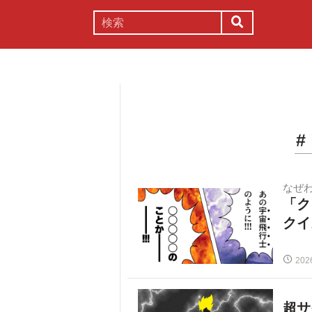
謎解き
コラム
常識
理系
なぜ
「ク
クイ
202
超サ