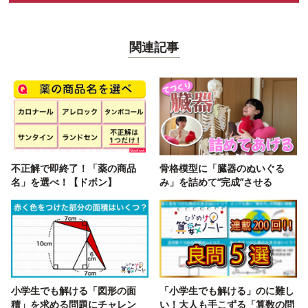
関連記事
不正解で即終了！「薬の商品
骨格模型に「臓器のぬいぐる
名」を選べ！【ドボン】
み」を詰めて“完成”させる
小学生でも解ける「図形の面
「小学生でも解ける」のに難し
積」を求める問題にチャレン
い！大人も手こずる「算数の問