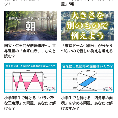
ジ！
題」5選
国宝・仁王門が解体修理へ。世
「東京ドーム〇個分」が分かり
界遺産の「金峯山寺」、なんと
づらいので新しい例えを考える
読む？
小学5年生で解ける「バラバラ
小学生でも解ける「四角形の面
な三角形」の問題。あなたは解
積」を求める問題、あなたは解
ける？
けますか？