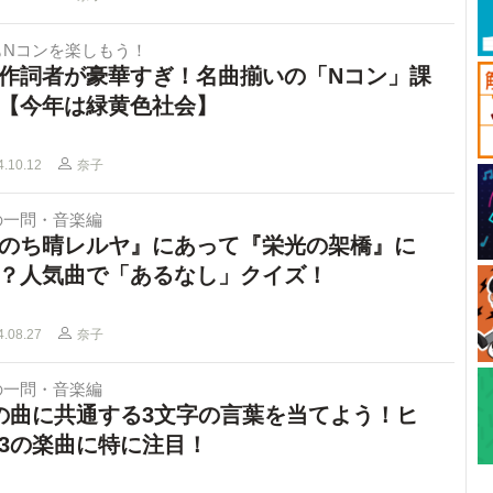
もNコンを楽しもう！
作詞者が豪華すぎ！名曲揃いの「Nコン」課
【今年は緑黄色社会】
4.10.12
奈子
の一問・音楽編
のち晴レルヤ』にあって『栄光の架橋』に
？人気曲で「あるなし」クイズ！
4.08.27
奈子
の一問・音楽編
の曲に共通する3文字の言葉を当てよう！ヒ
3の楽曲に特に注目！