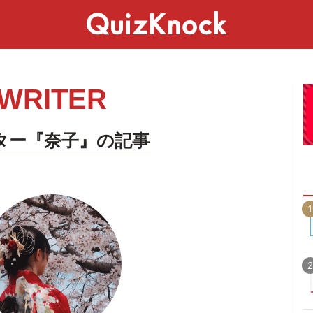
スペシャル
ライフ
ことば
カルチャー
WRITER
ター『奈子』の記事
1
2