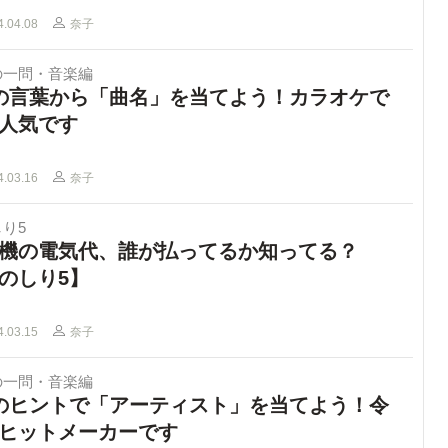
4.04.08
奈子
の一問・音楽編
の言葉から「曲名」を当てよう！カラオケで
人気です
4.03.16
奈子
り5
機の電気代、誰が払ってるか知ってる？
のしり5】
4.03.15
奈子
の一問・音楽編
のヒントで「アーティスト」を当てよう！令
ヒットメーカーです