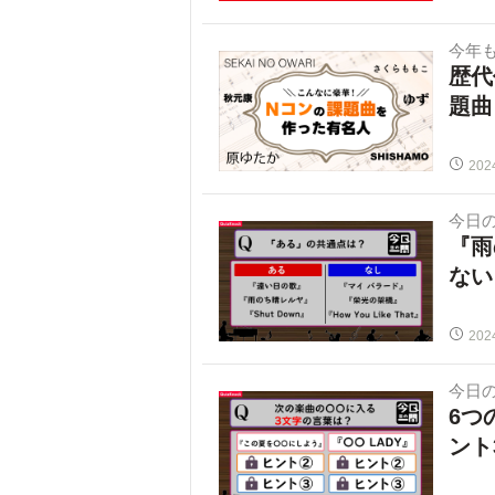
今年
歴代
題曲
202
今日
『雨
ない
202
今日
6つ
ント