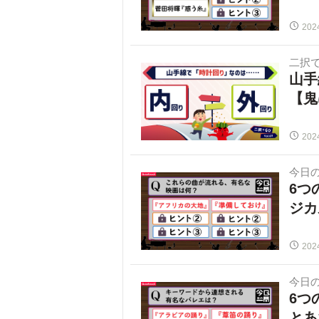
202
二択で
山手
【鬼
202
今日
6つ
ジカ
202
今日
6つ
とあ