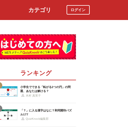
カテゴリ
ログイン
社会
スポーツ
時事ニュース
特集
ランキング
小学生でできる「転がる2つの円」の問
題、あなたは解ける？
木村 真実子
「？」に入る漢字はなに？和同開珎パズ
ル177
QuizKnock編集部