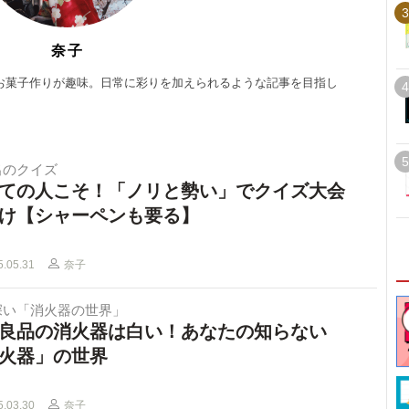
3
奈子
お菓子作りが趣味。日常に彩りを加えられるような記事を目指し
4
5
出のクイズ
ての人こそ！「ノリと勢い」でクイズ大会
け【シャーペンも要る】
5.05.31
奈子
深い「消火器の世界」
良品の消火器は白い！あなたの知らない
火器」の世界
5.03.30
奈子