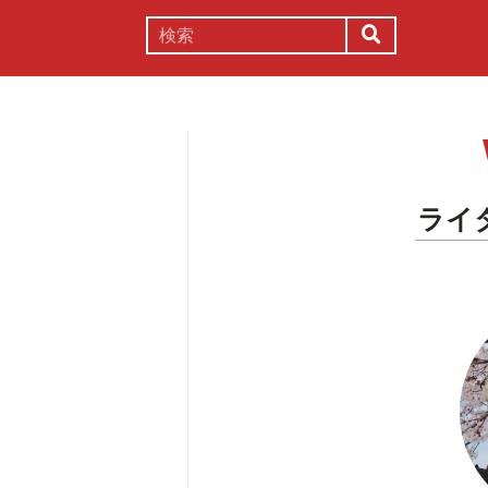
謎解き
コラム
常識
理系
ライ