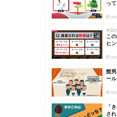
って
202
今日
この
ヒン
202
髭男
ール
202
「き
され