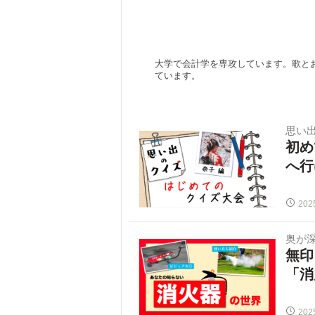
大学で会計学を専攻しています。歌と
ています。
思い
初め
へ行
202
奥が
無印
「消
202