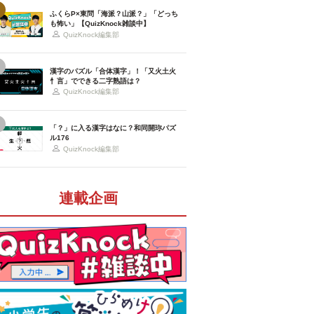
ふくらP×東問「海派？山派？」「どっち
も怖い」【QuizKnock雑談中】
QuizKnock編集部
漢字のパズル「合体漢字」！「又火土火
忄言」でできる二字熟語は？
QuizKnock編集部
「？」に入る漢字はなに？和同開珎パズ
ル176
QuizKnock編集部
連載企画