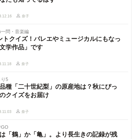
3.12.16
奈子
の一問・音楽編
ントクイズ！バレエやミュージカルにもなっ
文学作品」です
3.11.18
奈子
り5
品種「二十世紀梨」の原産地は？秋にぴっ
のクイズをお届け
3.11.03
奈子
GO
は「鶴」か「亀」。より長生きの記録が残