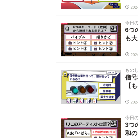
202
今日
6つ
も大
202
ものし
信号
【も
202
今日
3つ
和の