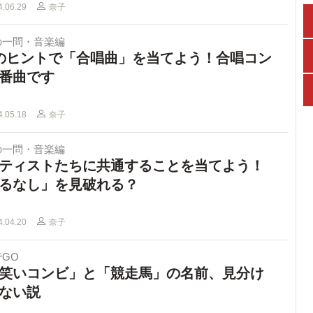
4.06.29
奈子
の一問・音楽編
のヒントで「合唱曲」を当てよう！合唱コン
番曲です
4.05.18
奈子
の一問・音楽編
ティストたちに共通することを当てよう！
るなし」を見破れる？
4.04.20
奈子
GO
笑いコンビ」と「競走馬」の名前、見分け
ない説