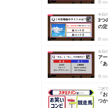
202
今日
3つ
の定
202
今日
アー
「あ
202
二択で
「お
つか