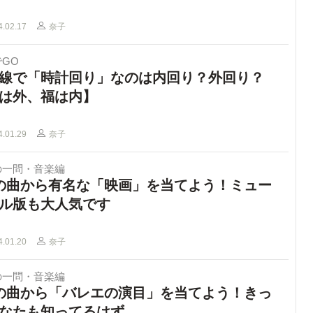
4.02.17
奈子
GO
線で「時計回り」なのは内回り？外回り？
は外、福は内】
4.01.29
奈子
の一問・音楽編
の曲から有名な「映画」を当てよう！ミュー
ル版も大人気です
4.01.20
奈子
の一問・音楽編
の曲から「バレエの演目」を当てよう！きっ
なたも知ってるはず