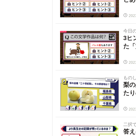
202
今日
3ヒ
た「
202
ものし
梨の
たり
202
二択で
答え