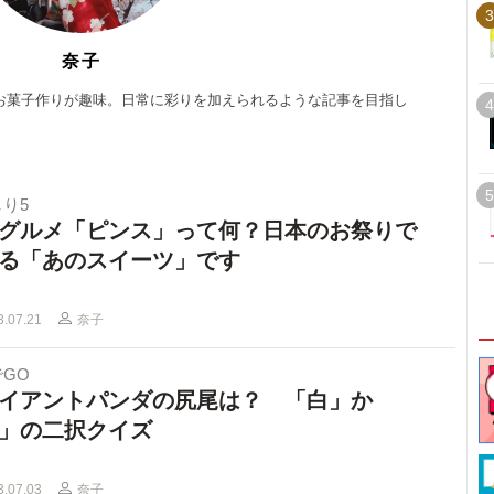
3
奈子
お菓子作りが趣味。日常に彩りを加えられるような記事を目指し
4
5
り5
グルメ「ピンス」って何？日本のお祭りで
る「あのスイーツ」です
3.07.21
奈子
GO
イアントパンダの尻尾は？ 「白」か
」の二択クイズ
3.07.03
奈子