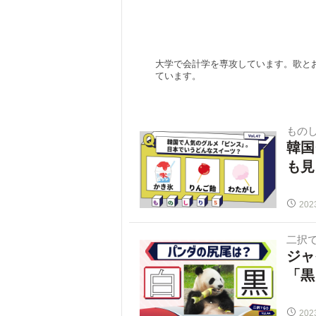
大学で会計学を専攻しています。歌と
ています。
ものし
韓国
も見
202
二択で
ジャ
「黒
202