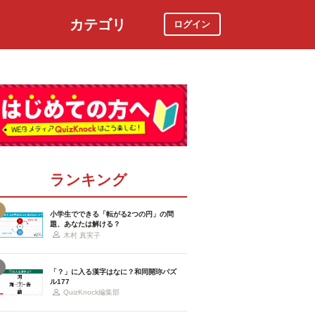
カテゴリ
ログイン
社会
スポーツ
時事ニュース
特集
ランキング
小学生でできる「転がる2つの円」の問
題、あなたは解ける？
木村 真実子
「？」に入る漢字はなに？和同開珎パズ
ル177
QuizKnock編集部