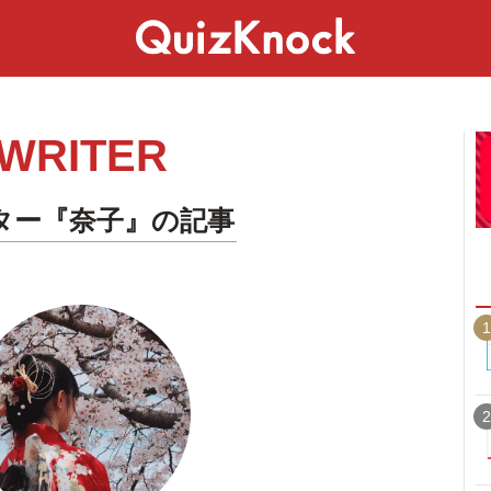
スペシャル
ライフ
ことば
カルチャー
WRITER
ター『奈子』の記事
1
2