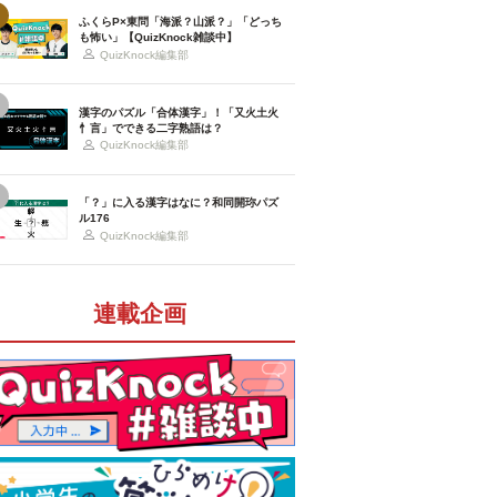
ふくらP×東問「海派？山派？」「どっち
も怖い」【QuizKnock雑談中】
QuizKnock編集部
漢字のパズル「合体漢字」！「又火土火
忄言」でできる二字熟語は？
QuizKnock編集部
「？」に入る漢字はなに？和同開珎パズ
ル176
QuizKnock編集部
連載企画