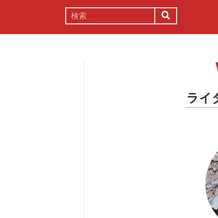
謎解き
コラム
常識
理系
ライ