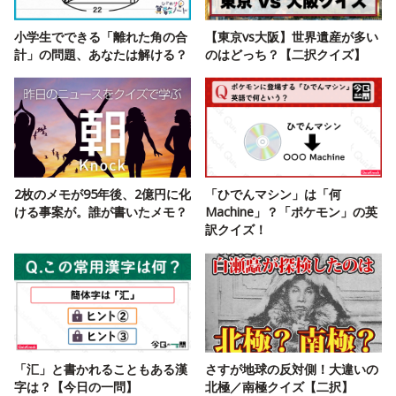
小学生でできる「離れた角の合
【東京vs大阪】世界遺産が多い
計」の問題、あなたは解ける？
のはどっち？【二択クイズ】
2枚のメモが95年後、2億円に化
「ひでんマシン」は「何
ける事案が。誰が書いたメモ？
Machine」？「ポケモン」の英
訳クイズ！
「汇」と書かれることもある漢
さすが地球の反対側！大違いの
字は？【今日の一問】
北極／南極クイズ【二択】