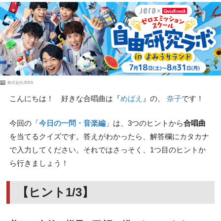
PR
株式会社JERA
こんにちは！ 好きな合唱曲は『
めばえ
』の、
奈子
です！
今回の「
今日の一問・音楽編
」は、3つのヒントから
合唱曲
を当てるクイズです。答えがわかったら、解答欄にカタカナ
で入力してください。それではさっそく、1つ目のヒントか
ら行きましょう！
【ヒント1/3】