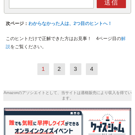
送信
次ページ：
わからなかった人は、2つ目のヒントへ！
このヒントだけで正解できた方はお見事！ 4ページ目の
解
説
をご覧ください。
1
2
3
4
Amazonのアソシエイトとして、当サイトは適格販売により収入を得てい
ます。