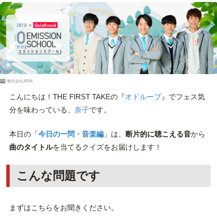
PR
株式会社JERA
こんにちは！THE FIRST TAKEの『
オドループ
』でフェス気
分を味わっている、
奈子
です。
本日の「
今日の一問・音楽編
」は、
断片的に聴こえる音
から
曲のタイトル
を当てるクイズをお届けします！
こんな問題です
まずはこちらをお聞きください。