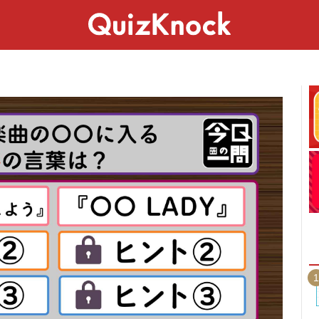
スペシャル
ライフ
ことば
カルチャー
1