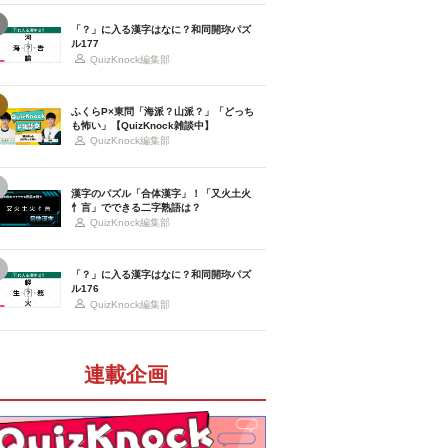
「？」に入る漢字はなに？和同開珎パズ
ル177
QuizKnock編集部
ふくらP×東問「海派？山派？」「どっち
も怖い」【QuizKnock雑談中】
QuizKnock編集部
漢字のパズル「合体漢字」！「又火土火
忄言」でできる二字熟語は？
QuizKnock編集部
「？」に入る漢字はなに？和同開珎パズ
ル176
QuizKnock編集部
連載企画