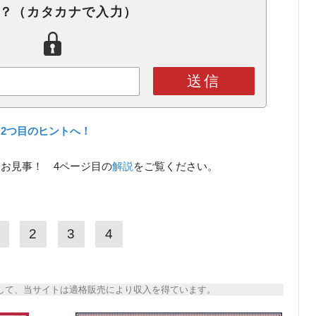
は？（カタカナで入力）
送信
2つ目のヒントへ！
お見事！ 4ページ目の
解説
をご覧ください。
2
3
4
トとして、当サイトは適格販売により収入を得ています。