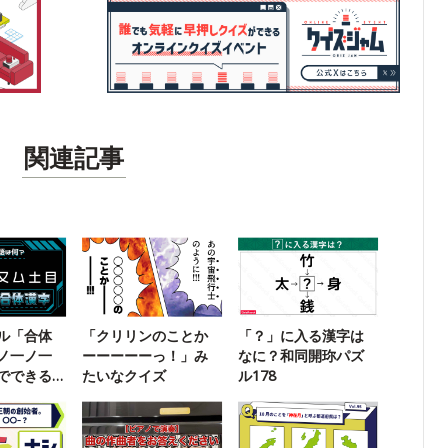
関連記事
ル「合体
「クリリンのことか
「？」に入る漢字は
ノ一ノ一
ーーーーーっ！」み
なに？和同開珎パズ
でできる
たいなクイズ
ル178
？