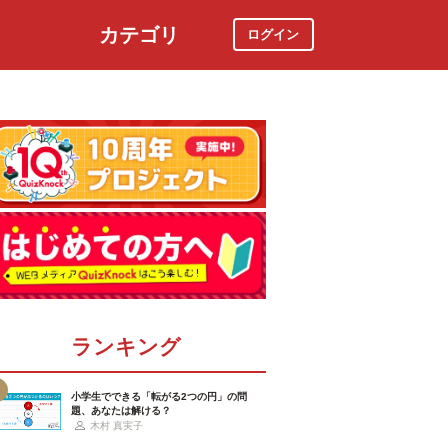
カテゴリ
ログイン
社会
スポーツ
時事ニュース
特集
ランキング
小学生でできる「転がる2つの円」の問
題、あなたは解ける？
木村 真実子