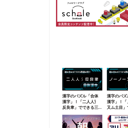
漢字のパズル「合体
漢字のパズ
漢字」！「二人人氵
漢字」！「
反良聿」でできる三
又ム土目」
字熟語は？
二字熟語は