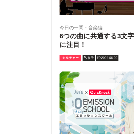
今日の一問・音楽編
6つの曲に共通する3文
に注目！
カルチャー
奈子
2024.06.29