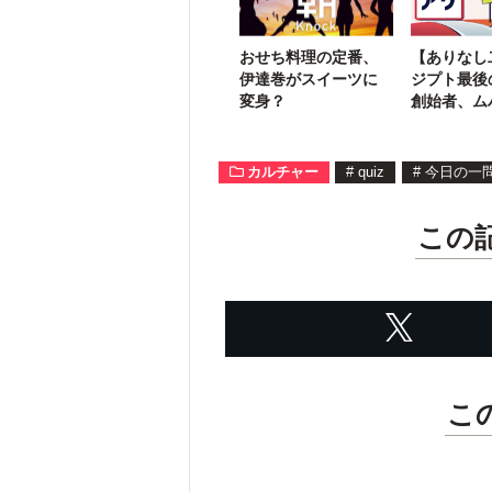
おせち料理の定番、
【ありなし
伊達巻がスイーツに
ジプト最後
変身？
創始者、ム
ド・〇〇ー
カルチャー
#
quiz
#
今日の一
この
こ