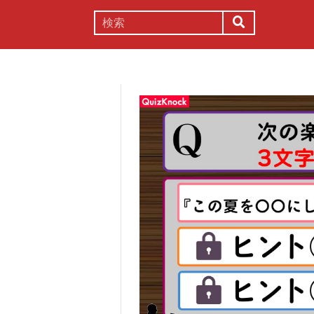
謎解き
コラム
常識
理系