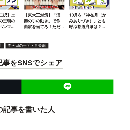
二択】エ
【東大王対策】「演
10月を「神在月（か
の王朝の
奏の手の動き」で作
みありづき）」とも
ハンマ
曲家を当てろ！ただ
呼ぶ都道府県は？
？
し音は流れません
【神様クイズ】
問
#
今日の一問・音楽編
記事をSNSでシェア
の記事を書いた人