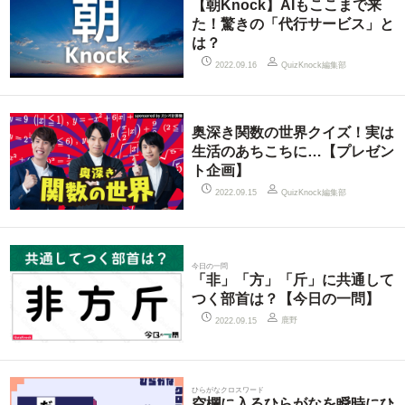
【朝Knock】AIもここまで来
た！驚きの「代行サービス」と
は？
QuizKnock編集部
2022.09.16
奥深き関数の世界クイズ！実は
生活のあちこちに…【プレゼン
ト企画】
QuizKnock編集部
2022.09.15
今日の一問
「非」「方」「斤」に共通して
つく部首は？【今日の一問】
鹿野
2022.09.15
ひらがなクロスワード
空欄に入るひらがなを瞬時にひ