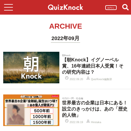
ログイン
ARCHIVE
2022年09月
朝Knock
【朝Knock】イグノーベル
賞、16年連続日本人受賞！そ
の研究内容は？
QuizKnock編集部
2022.09.20
今日の一問・社会編
世界最古の企業は日本にある！
設立のきっかけは、あの「歴史
的人物」
2022.09.19
Hirotaka