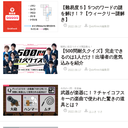
【難易度５】5つのワードの謎
を解け！？【ウィークリー謎解
き】
QuizKnock編集部
2022.09.17
観戦に役立つクイズ用語集も！
【500問耐久クイズ】完走でき
るのは1人だけ！出場者の意気
込みを紹介
QuizKnock編集部
2022.09.17
今日の一問・音楽編
武器が楽器に！？チャイコフス
キーの楽曲で使われた驚きの道
具とは？
はぶき りさ
2022.09.17