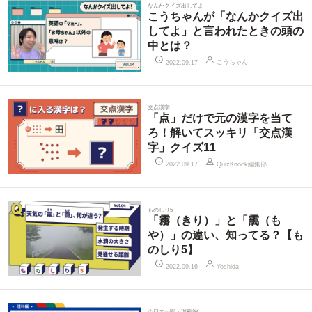
なんかクイズ出してよ
こうちゃんが「なんかクイズ出
してよ」と言われたときの頭の
中とは？
こうちゃん
2022.09.17
交点漢字
「点」だけで元の漢字を当て
ろ！解いてスッキリ「交点漢
字」クイズ11
QuizKnock編集部
2022.09.17
ものしり5
「霧（きり）」と「靄（も
や）」の違い、知ってる？【も
のしり5】
2022.09.16
Yoshida
今日の一問・理科編