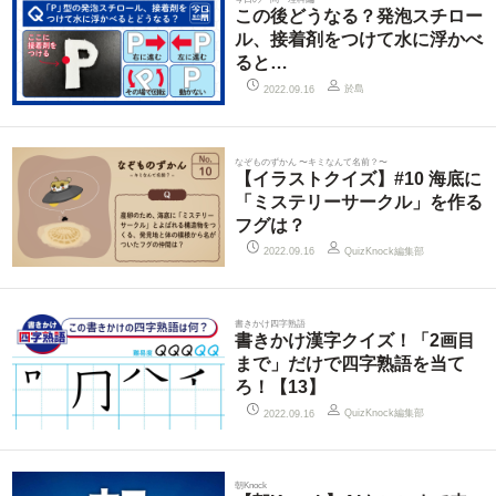
この後どうなる？発泡スチロー
ル、接着剤をつけて水に浮かべ
ると…
於島
2022.09.16
なぞものずかん 〜キミなんて名前？〜
【イラストクイズ】#10 海底に
「ミステリーサークル」を作る
フグは？
QuizKnock編集部
2022.09.16
書きかけ四字熟語
書きかけ漢字クイズ！「2画目
まで」だけで四字熟語を当て
ろ！【13】
QuizKnock編集部
2022.09.16
朝Knock