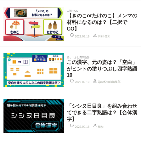
二択でGO
【きのこorたけのこ】メンマの
材料になるのは？【二択で
GO】
川副 啓太
2022.09.19
塗りつぶし四字熟語
この漢字、元の姿は？「空白」
がヒントの塗りつぶし四字熟語
10
QuizKnock編集部
2022.09.19
「シシヌ日目良」を組み合わせ
てできる二字熟語は？【合体漢
字】
和歩
2022.09.18