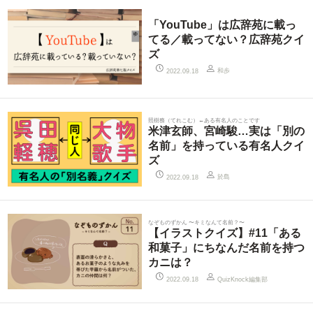
「YouTube」は広辞苑に載っ
てる／載ってない？広辞苑クイ
ズ
和歩
2022.09.18
照樹務（てれこむ）←ある有名人のことです
米津玄師、宮崎駿…実は「別の
名前」を持っている有名人クイ
ズ
於島
2022.09.18
なぞものずかん 〜キミなんて名前？〜
【イラストクイズ】#11「ある
和菓子」にちなんだ名前を持つ
カニは？
QuizKnock編集部
2022.09.18