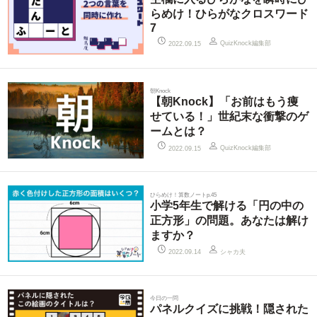
らめけ！ひらがなクロスワード
7
QuizKnock編集部
2022.09.15
朝Knock
【朝Knock】「お前はもう痩
せている！」世紀末な衝撃のゲ
ームとは？
QuizKnock編集部
2022.09.15
ひらめけ！算数ノートp.45
小学5年生で解ける「円の中の
正方形」の問題。あなたは解け
ますか？
シャカ夫
2022.09.14
今日の一問
パネルクイズに挑戦！隠された