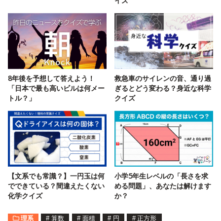
イズ
8年後を予想して答えよう！
救急車のサイレンの音、通り過
「日本で最も高いビルは何メー
ぎるとどう変わる？身近な科学
トル？」
クイズ
【文系でも常識？】一円玉は何
小学5年生レベルの「長さを求
でできている？間違えたくない
める問題」、あなたは解けます
化学クイズ
か？
理系
#
算数
#
面積
#
円
#
正方形