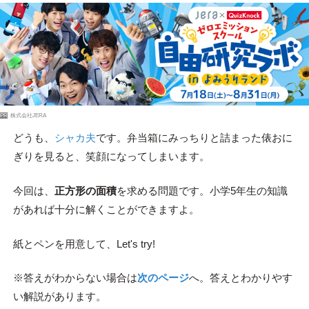
PR
株式会社JERA
どうも、
シャカ夫
です。弁当箱にみっちりと詰まった俵おに
ぎりを見ると、笑顔になってしまいます。
今回は、
正方形の面積
を求める問題です。小学5年生の知識
があれば十分に解くことができますよ。
紙とペンを用意して、Let's try!
※答えがわからない場合は
次のページ
へ。答えとわかりやす
い解説があります。