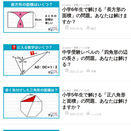
ひらめけ！算数ノートp.65
小学6年生で解ける「長方形の
面積」の問題。あなたは解けま
すか？
鞠乃
2023.02.01
ひらめけ！算数ノートp.58
中学受験レベルの「四角形の辺
の長さ」の問題。あなたは解け
る？
伊東
2022.12.14
ひらめけ！算数ノートp.57
小学5年生で解ける「正八角形
と面積」の問題、あなたは解け
ますか？
シャカ夫
2022.12.07