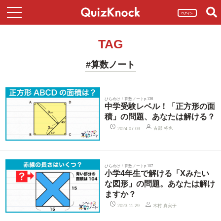
ログイン
TAG
#算数ノート
ひらめけ！算数ノートp.136
中学受験レベル！「正方形の面
積」の問題、あなたは解ける？
古郡 将也
2024.07.03
ひらめけ！算数ノートp.107
小学4年生で解ける「Xみたい
な図形」の問題。あなたは解け
ますか？
木村 真実子
2023.11.29