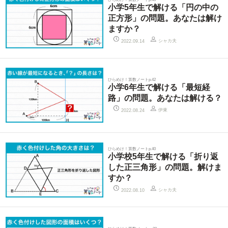
小学5年生で解ける「円の中の
正方形」の問題。あなたは解け
ますか？
シャカ夫
2022.09.14
ひらめけ！算数ノートp.42
小学6年生で解ける「最短経
路」の問題。あなたは解ける？
伊東
2022.08.24
ひらめけ！算数ノートp.40
小学校5年生で解ける「折り返
した正三角形」の問題。解けま
すか？
シャカ夫
2022.08.10