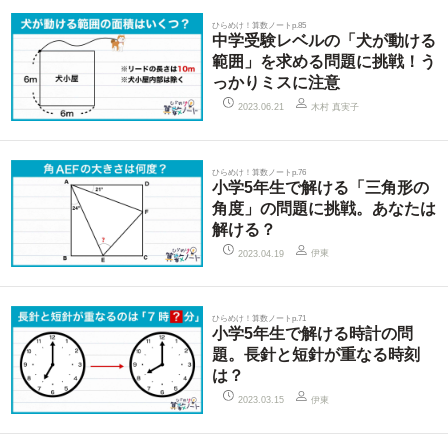
ひらめけ！算数ノートp.85
中学受験レベルの「犬が動ける
範囲」を求める問題に挑戦！う
っかりミスに注意
木村 真実子
2023.06.21
ひらめけ！算数ノートp.76
小学5年生で解ける「三角形の
角度」の問題に挑戦。あなたは
解ける？
伊東
2023.04.19
ひらめけ！算数ノートp.71
小学5年生で解ける時計の問
題。長針と短針が重なる時刻
は？
伊東
2023.03.15