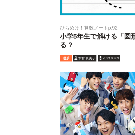
ひらめけ！算数ノートp.92
小学5年生で解ける「図
る？
理系
木村 真実子
2023.08.09