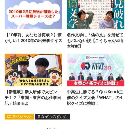
【10年前、あなたは何歳？】懐
名作文学に「偽の文」を混ぜて
かしい！2010年の出来事クイズ
もバレない説【こうちゃんvs山
本祥彰】
【新連載】新人研修で大ピン
中高生に勝てる？QuizKnock主
チ！？「東問・東言のお仕事日
催のクイズ大会「WHAT」の4
記」始まるよ
択クイズに挑戦！
スペシャル
#
なぞものずかん