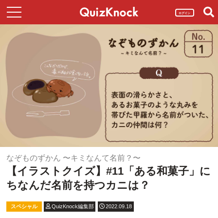
ログイン
なぞものずかん 〜キミなんて名前？〜
【イラストクイズ】#11「ある和菓子」に
ちなんだ名前を持つカニは？
スペシャル
QuizKnock編集部
2022.09.18