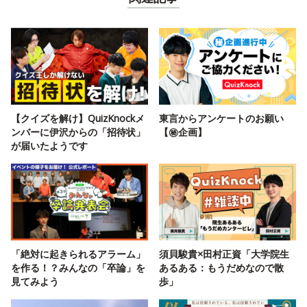
【クイズを解け】QuizKnockメ
東言からアンケートのお願い
ンバーに伊沢からの「招待状」
【㊙️企画】
が届いたようです
「絶対に起きられるアラーム」
須貝駿貴×田村正資「大学院生
を作る！？みんなの「卒論」を
あるある：もうだめなので散
見てみよう
歩」