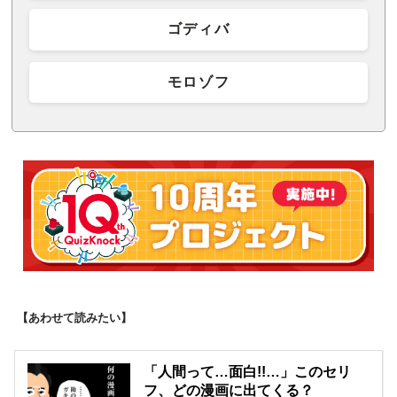
ゴディバ
モロゾフ
【あわせて読みたい】
「人間って…面白!!…」このセリ
フ、どの漫画に出てくる？