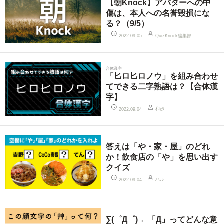
【朝Knock】アバターへの中
傷は、本人への名誉毀損にな
る？（9/5）
QuizKnock編集部
2022.09.05
合体漢字
「匕ロ匕ロノウ」を組み合わせ
てできる二字熟語は？【合体漢
字】
和歩
2022.09.04
答えは「や・家・屋」のどれ
か！飲食店の「や」を思い出す
クイズ
ハル
2022.09.04
∑(゜Д゜) ←「Д」ってどんな意