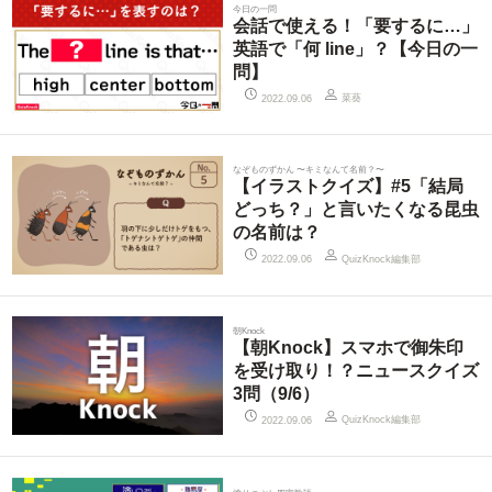
今日の一問
会話で使える！「要するに…」
英語で「何 line」？【今日の一
問】
菜葵
2022.09.06
なぞものずかん 〜キミなんて名前？〜
【イラストクイズ】#5「結局
どっち？」と言いたくなる昆虫
の名前は？
QuizKnock編集部
2022.09.06
朝Knock
【朝Knock】スマホで御朱印
を受け取り！？ニュースクイズ
3問（9/6）
QuizKnock編集部
2022.09.06