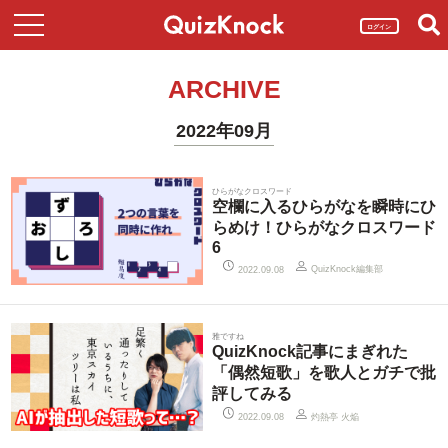
ログイン
ARCHIVE
2022年09月
ひらがなクロスワード
空欄に入るひらがなを瞬時にひ
らめけ！ひらがなクロスワード
6
QuizKnock編集部
2022.09.08
雅ですね
QuizKnock記事にまぎれた
「偶然短歌」を歌人とガチで批
評してみる
灼熱亭 火焔
2022.09.08