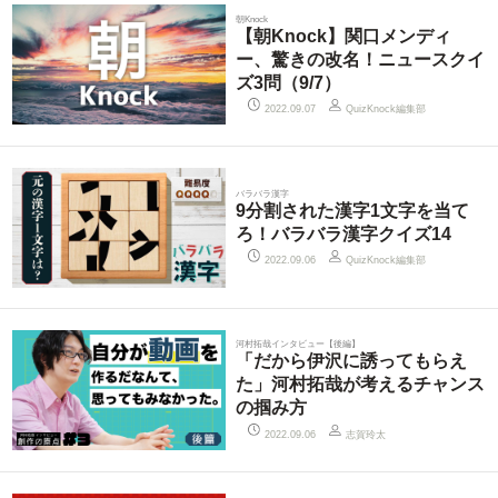
朝Knock
【朝Knock】関口メンディ
ー、驚きの改名！ニュースクイ
ズ3問（9/7）
QuizKnock編集部
2022.09.07
バラバラ漢字
9分割された漢字1文字を当て
ろ！バラバラ漢字クイズ14
QuizKnock編集部
2022.09.06
河村拓哉インタビュー【後編】
「だから伊沢に誘ってもらえ
た」河村拓哉が考えるチャンス
の掴み方
志賀玲太
2022.09.06