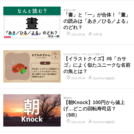
今日の一問
「書」と「一」が合体！「晝」
の読みは「あさ／ひる／よる」
のどれ？
永岡 優
2022.09.08
なぞものずかん 〜キミなんて名前？〜
【イラストクイズ】#6「カサ
ゴ」によく似たユニークな名前
の魚とは？
QuizKnock編集部
2022.09.08
朝Knock
【朝Knock】100円から値上
げ…どこの回転寿司店？
（9/8）
QuizKnock編集部
2022.09.08