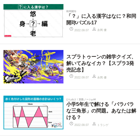
和同開珎
「？」に入る漢字はなに？和同
開珎パズル17
永岡 優
2022.09.07
スプラトゥーンの雑学クイズ、
解いてみなイカ？【スプラ3発
売記念】
永岡 優
2022.09.07
ひらめけ！算数ノートp.44
小学5年生で解ける「バラバラ
な三角形」の問題。あなたは解
ける？
トラシゲ
2022.09.07