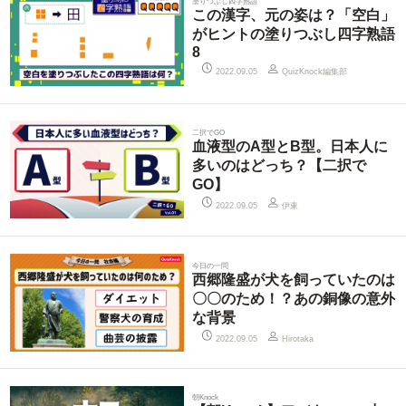
塗りつぶし四字熟語
この漢字、元の姿は？「空白」
がヒントの塗りつぶし四字熟語
8
QuizKnock編集部
2022.09.05
二択でGO
血液型のA型とB型。日本人に
多いのはどっち？【二択で
GO】
伊東
2022.09.05
今日の一問
西郷隆盛が犬を飼っていたのは
〇〇のため！？あの銅像の意外
な背景
2022.09.05
Hirotaka
朝Knock