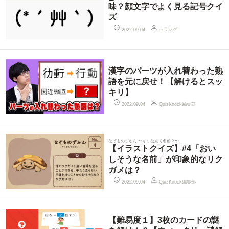
味？顔文字でよく見る記号クイ
ズ
トラシゲ
2022.09.04
漢字のパーツが入れ替わった熟
語を元に戻せ！【解けるとスッ
キリ】
QuizKnock編集部
2022.09.04
なぞものずかん 〜キミなんて名前？〜
【イラストクイズ】#4「おい
しそうな名前」が印象的なリク
ガメは？
QuizKnock編集部
2022.09.04
【難易度１】3枚のカードの謎