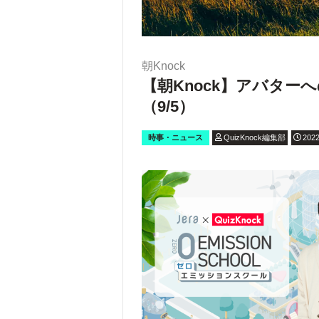
朝Knock
【朝Knock】アバタ
（9/5）
時事・ニュース
QuizKnock編集部
2022