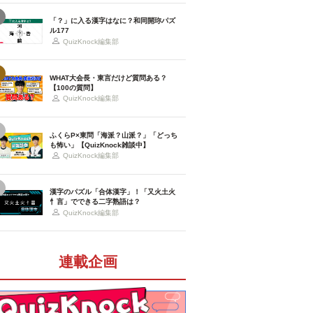
「？」に入る漢字はなに？和同開珎パズ
ル177
QuizKnock編集部
WHAT大会長・東言だけど質問ある？
【100の質問】
QuizKnock編集部
ふくらP×東問「海派？山派？」「どっち
も怖い」【QuizKnock雑談中】
QuizKnock編集部
漢字のパズル「合体漢字」！「又火土火
忄言」でできる二字熟語は？
QuizKnock編集部
連載企画