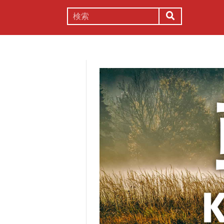
謎解き
コラム
常識
理系