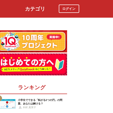
カテゴリ
ログイン
社会
スポーツ
時事ニュース
特集
ランキング
小学生でできる「転がる2つの円」の問
題、あなたは解ける？
木村 真実子