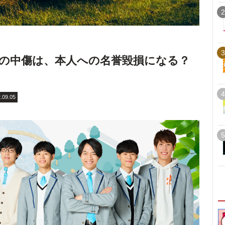
2
3
ーへの中傷は、本人への名誉毀損になる？
4
.09.05
5