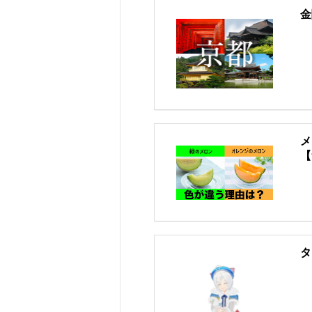
金
メ
【
タ