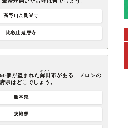
、最澄が開いたお寺は何でしょう。
高野山金剛峯寺
比叡山延暦寺
ほこた
50個が盗まれた
鉾田
市がある、メロンの
道府県はどこでしょう。
熊本県
茨城県