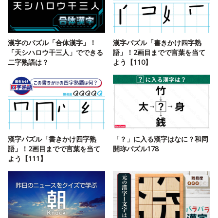
漢字のパズル「合体漢字」！
漢字パズル「書きかけ四字熟
「天シハロウ干三人」でできる
語」！2画目までで言葉を当て
二字熟語は？
よう【110】
漢字パズル「書きかけ四字熟
「？」に入る漢字はなに？和同
語」！2画目までで言葉を当て
開珎パズル178
よう【111】