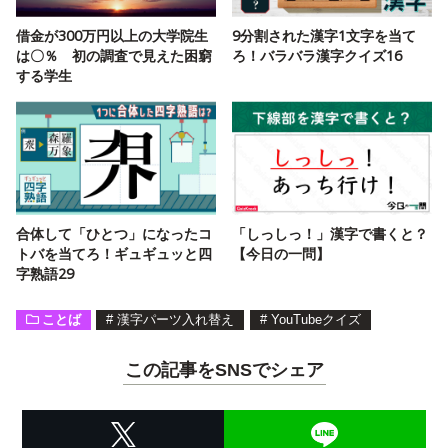
借金が300万円以上の大学院生
9分割された漢字1文字を当て
は〇％ 初の調査で見えた困窮
ろ！バラバラ漢字クイズ16
する学生
合体して「ひとつ」になったコ
「しっしっ！」漢字で書くと？
トバを当てろ！ギュギュッと四
【今日の一問】
字熟語29
ことば
#
漢字パーツ入れ替え
#
YouTubeクイズ
この記事をSNSでシェア