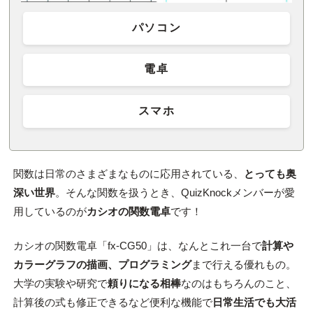
パソコン
電卓
スマホ
関数は日常のさまざまなものに応用されている、
とっても奥
深い世界
。そんな関数を扱うとき、QuizKnockメンバーが愛
用しているのが
カシオの関数電卓
です！
カシオの関数電卓「fx-CG50」は、なんとこれ一台で
計算や
カラーグラフの描画、プログラミング
まで行える優れもの。
大学の実験や研究で
頼りになる相棒
なのはもちろんのこと、
計算後の式も修正できるなど便利な機能で
日常生活でも大活