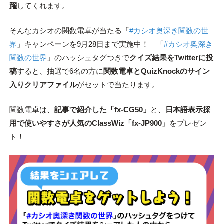
躍
してくれます。
そんなカシオの関数電卓が当たる「
#カシオ奥深き関数の世
界
」キャンペーンを9月28日まで実施中！ 「
#カシオ奥深き
関数の世界
」のハッシュタグつきで
クイズ結果をTwitterに投
稿
すると、抽選で6名の方に
関数電卓とQuizKnockのサイン
入りクリアファイル
がセットで当たります。
関数電卓は、
記事で紹介した「fx-CG50」
と、
日本語表示採
用で使いやすさが人気のClassWiz「fx-JP900」
をプレゼン
ト！