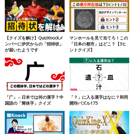
【クイズを解け】QuizKnockメ
マンホールを見て当てろ！この
ンバーに伊沢からの「招待状」
「日本の都市」はどこ？【3ヒ
が届いたようです
ントクイズ】
「广」←日本では何の漢字？中
「？」に入る漢字はなに？和同
国語の「簡体字」クイズ
開珎パズル175