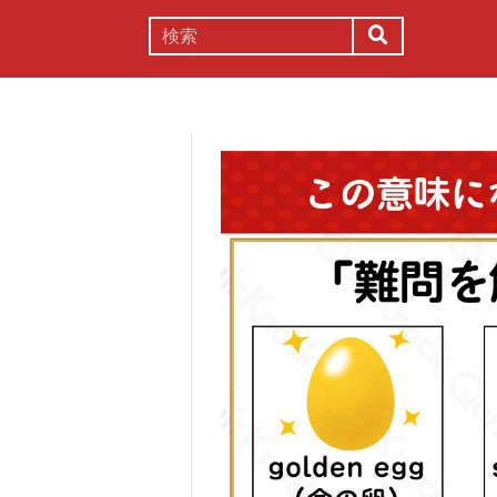
謎解き
コラム
常識
理系