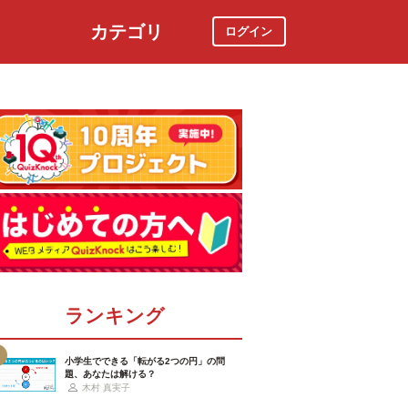
カテゴリ
ログイン
社会
スポーツ
時事ニュース
特集
ランキング
小学生でできる「転がる2つの円」の問
題、あなたは解ける？
木村 真実子