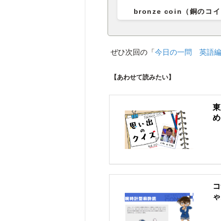
bronze coin（銅のコ
ぜひ次回の「
今日の一問 英語
【あわせて読みたい】
東
め
コ
ゃ