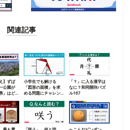
関連記事
え】ずば
小学生でも解ける
「？」に入る漢字は
一公園が
「図形の面積」を求
なに？和同開珎パズ
県」はど
める問題にチャレン
ル167
ジ！
。最も電
「咲う」←何と読
へこんだピンポン