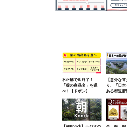
不正解で即終了！
【意外な答
「薬の商品名」を選
り、「日本
べ！【ドボン】
ある都道府
こ？
【朝Knock】ラジオの
金、銀、銅