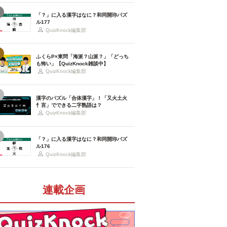
「？」に入る漢字はなに？和同開珎パズ
ル177
QuizKnock編集部
ふくらP×東問「海派？山派？」「どっち
も怖い」【QuizKnock雑談中】
QuizKnock編集部
漢字のパズル「合体漢字」！「又火土火
忄言」でできる二字熟語は？
QuizKnock編集部
「？」に入る漢字はなに？和同開珎パズ
ル176
QuizKnock編集部
連載企画