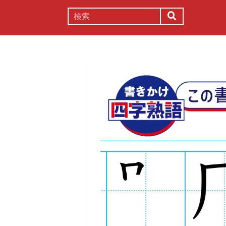
謎解き
コラム
常識
理系