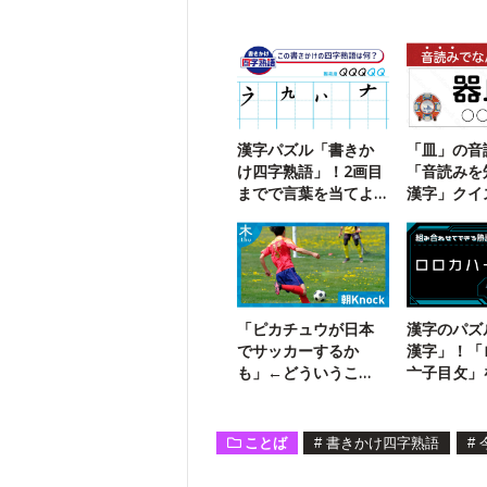
漢字パズル「書きか
「皿」の音
け四字熟語」！2画目
「音読みを
までで言葉を当てよ
漢字」クイ
う【106】
「ピカチュウが日本
漢字のパズ
でサッカーするか
漢字」！「
も」←どういうこ
亠子目攵」
と？
わせてでき
語は？
ことば
#
書きかけ四字熟語
#