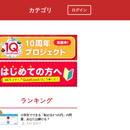
カテゴリ
ログイン
社会
スポーツ
時事ニュース
特集
ランキング
小学生でできる「転がる2つの円」の問
題、あなたは解ける？
木村 真実子