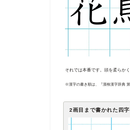
それでは本番です。頭を柔らか
※漢字の書き順は、『漢検漢字辞典 
2画目まで書かれた四