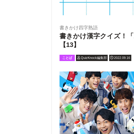
書きかけ四字熟語
書きかけ漢字クイズ！「
【13】
ことば
QuizKnock編集部
2022.09.16