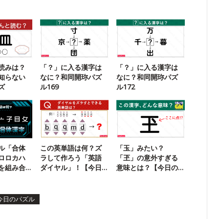
読みは？
「？」に入る漢字は
「？」に入る漢字は
知らない
なに？和同開珎パズ
なに？和同開珎パズ
ズ
ル169
ル172
ル「合体
この英単語は何？ズ
「玉」みたい？
ロロカハ
ラして作ろう「英語
「玊」の意外すぎる
を組み合
ダイヤル」！【今日
意味とは？【今日の
る二字熟
の一問】
一問】
今日のパズル