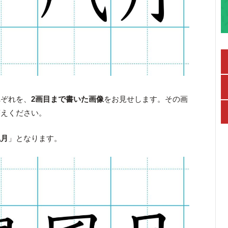
れぞれを、
2画目まで書いた画像
をお見せします。その画
答えください。
風月
」となります。