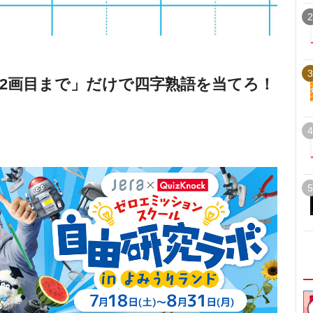
2
3
2画目まで」だけで四字熟語を当てろ！
4
5