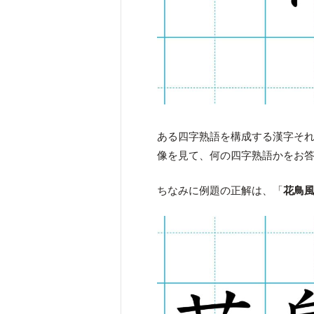
ある四字熟語を構成する漢字そ
像を見て、何の四字熟語かをお
ちなみに例題の正解は、「
花鳥