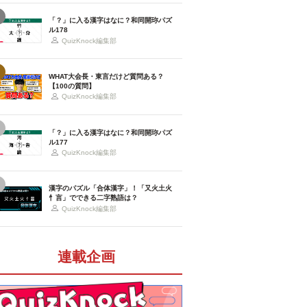
「？」に入る漢字はなに？和同開珎パズ
ル178
QuizKnock編集部
WHAT大会長・東言だけど質問ある？
【100の質問】
QuizKnock編集部
「？」に入る漢字はなに？和同開珎パズ
ル177
QuizKnock編集部
漢字のパズル「合体漢字」！「又火土火
忄言」でできる二字熟語は？
QuizKnock編集部
連載企画