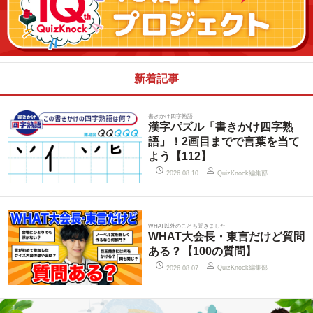
新着記事
書きかけ四字熟語
漢字パズル「書きかけ四字熟
語」！2画目までで言葉を当て
よう【112】
QuizKnock編集部
2026.08.10
WHAT以外のことも聞きました
WHAT大会長・東言だけど質問
ある？【100の質問】
QuizKnock編集部
2026.08.07