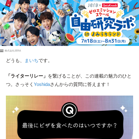
PR
株式会社JERA
どうも、
まいち
です。
「ライターリレー」
を繋げることが、この連載の魅力のひと
つ。さっそく
Yoshida
さんからの質問に答えます！