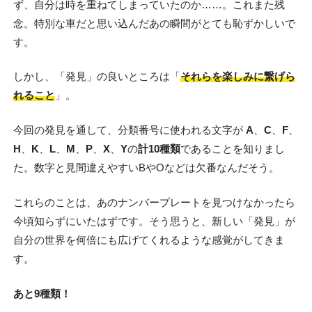
ず、自分は時を重ねてしまっていたのか……。これまた残
念。特別な車だと思い込んだあの瞬間がとても恥ずかしいで
す。
しかし、「発見」の良いところは「
それらを楽しみに繋げら
れること
」。
今回の発見を通して、分類番号に使われる文字が
A
、
C
、
F
、
H
、
K
、
L
、
M
、
P
、
X
、
Y
の
計10種類
であることを知りまし
た。数字と見間違えやすいBやOなどは欠番なんだそう。
これらのことは、あのナンバープレートを見つけなかったら
今頃知らずにいたはずです。そう思うと、新しい「発見」が
自分の世界を何倍にも広げてくれるような感覚がしてきま
す。
あと9種類！