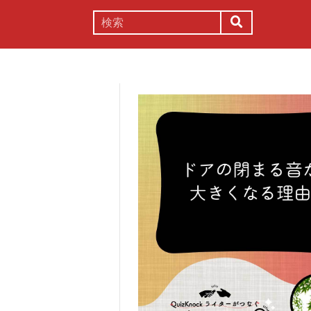
謎解き
コラム
常識
理系