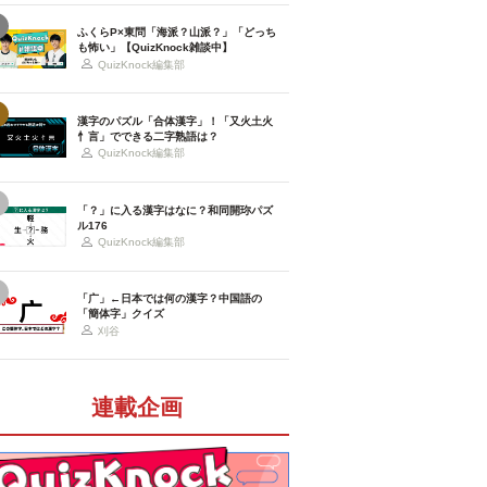
ふくらP×東問「海派？山派？」「どっち
も怖い」【QuizKnock雑談中】
QuizKnock編集部
漢字のパズル「合体漢字」！「又火土火
忄言」でできる二字熟語は？
QuizKnock編集部
「？」に入る漢字はなに？和同開珎パズ
ル176
QuizKnock編集部
「广」←日本では何の漢字？中国語の
「簡体字」クイズ
刈谷
連載企画