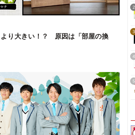
2
3
より大きい！？ 原因は「部屋の換
4
5