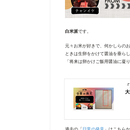
白米派
です。
元々お米が好きで、何かしらの
ときは生卵をかけて醤油を垂ら
「将来は卵かけご飯用醤油に凝
「
大
過去の「
日常の発見
」はこちら