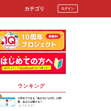
カテゴリ
ログイン
社会
スポーツ
時事ニュース
特集
ランキング
小学生でできる「転がる2つの円」の問
題、あなたは解ける？
木村 真実子