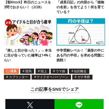
【朝Knock】昨日のニュースを
「成長日記」の内容から「植物
3問でおさらい！（2/28）
の名前」を当てよう！何を育て
ている？
「推しと目が合った！」←本当
中学受験レベル！「扇形の中に
に目が合っていた確率は14%く
ある円の半径」を求める問題に
らい
挑戦！
理系
#
競馬
#
陸上
#
ウマ娘
#
短距離走
#
スプリンター
#
テイクオーバーゾーン
#
ガチ考察
この記事をSNSでシェア