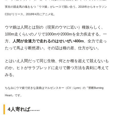
実在の競走馬の魂をもつ「ウマ娘」がレースで競い合う。2016年からキャラソン
CDがリリース。2018年4月にアニメ化。
ウマ娘は人間とは別の（現実のウマに近い）種族らしく、
100m走くらいのノリで1000mや2000mを全力疾走する。一
方、
人間が全速力で走れるのはせいぜい400m
、全力で走っ
たって馬より断然遅い。その辺は種の差、仕方がない。
とはいえ人間だって同じ生物、何とか種を超えて競えないも
のか。ヒトがサラブレッドに走りで勝つ方法を真剣に考えて
みる。
ちなみにウマ娘で好きな楽曲はマルゼンスキー（CV：Lynn）の『禁断Burning
Heart』です。
4人寄れば……