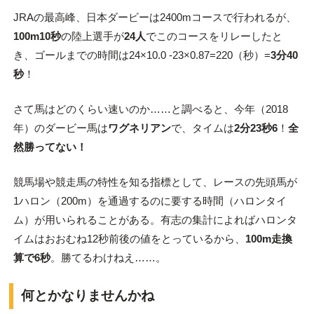
JRAの最高峰、日本ダービーは2400mコースで行われるが、
100m10秒
の陸上選手が
24人
でこのコースをリレーしたと
き、ゴールまでの時間は24×10.0 -23×0.87=220（秒）=
3分40
秒
！
さて馬はどのくらい速いのか……と調べると、今年（2018
年）のダービー馬は
ワグネリアン
で、タイムは
2分23秒6
！
全
然勝ってない！
競馬場や競走馬の特性を知る指標として、レースの先頭馬が
1ハロン（200m）を通過するのに要する時間（ハロンタイ
ム）が用いられることがある。有志の集計によればハロンタ
イムはおおむね12秒前後の値をとっているから、
100m走換
算で6秒
。勝てるわけねえ……。
何とかなりませんかね