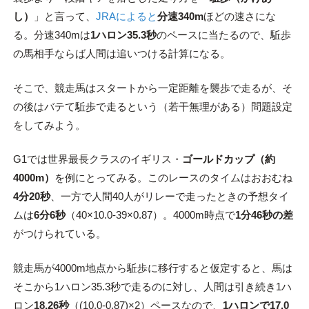
し）
」と言って、
JRAによると
分速340m
ほどの速さにな
る。分速340mは
1ハロン35.3秒
のペースに当たるので、駈歩
の馬相手ならば人間は追いつける計算になる。
そこで、競走馬はスタートから一定距離を襲歩で走るが、そ
の後はバテて駈歩で走るという（若干無理がある）問題設定
をしてみよう。
G1では世界最長クラスのイギリス・
ゴールドカップ（約
4000m）
を例にとってみる。このレースのタイムはおおむね
4分20秒
、一方で人間40人がリレーで走ったときの予想タイ
ムは
6分6秒
（40×10.0-39×0.87）。4000m時点で
1分46秒の差
がつけられている。
競走馬が4000m地点から駈歩に移行すると仮定すると、馬は
そこから1ハロン35.3秒で走るのに対し、人間は引き続き1ハ
ロン
18.26秒
（(10.0-0.87)×2）ペースなので、
1ハロンで17.0