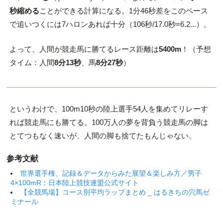
秒縮める
ことができる計算になる。1分46秒差をこのペース
で追いつくには7ハロンあれば十分（106秒/17.0秒=6.2...）。
よって、人間が競走馬に勝てるレース距離は
5400m
！（予想
タイム：人間
8分13秒
、馬
8分27秒
）
というわけで、100m10秒の陸上選手54人を集めてリレーす
れば競走馬にも勝てる。100万人の夢を背負う競走馬の脚は
とてつもなく速いが、人間の脚も捨てたもんじゃない。
参考文献
世界選手権、記録＆データからみた展望＆楽しみ方／男子
4×100mR：日本陸上競技連盟公式サイト
【全競馬場】コース別平均ラップまとめ _ はるきちの穴馬ゼ
ミナール