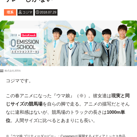
理系
コジマ
2018.07.29
PR
株式会社JERA
コジマです。
この春アニメになった『ウマ娘』（※）。彼女達は
現実と同
じサイズの競馬場
を自らの脚で走る。アニメの描写だとそん
なに違和感はないが、競馬場のトラックの長さは
1000m単
位
。人間サイズに比べるとあまりにも長い。
※『ウマ娘 プリティーダービー』：Cygamesが展開するメディアミックス作品。