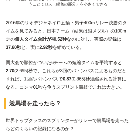
うことでロス（緑色の部分）を小さくできる
2016年のリオデジャネイロ五輪・男子400mリレー決勝のタ
イムを見てみると、日本チーム（結果は銀メダル）の100m
走の
個人タイム合計が40.52秒
なのに対し、実際の記録は
37.60秒
と、実に
2.92秒
を縮めている。
同大会で順位がついた6チームの短縮タイムを平均すると
2.70
(2.695)秒で、これらが3回のバトンパスによるものだと
すれば、1回のバトンパスで
0.87
(0.865)秒短縮される計算に
なる。コンマ01秒を争うスプリント競技でこれは大きい。
競馬場を走ったら？
世界トップクラスのスプリンターがリレーで競馬場を走った
らどのくらいの記録になるのか？