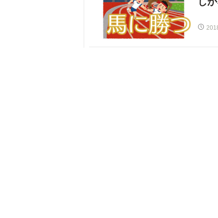
しか
201