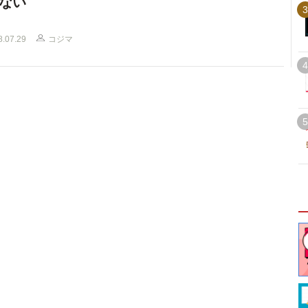
ない
3
8.07.29
コジマ
4
5