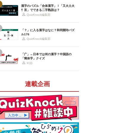
漢字のパズル「合体漢字」！「又火土火
忄言」でできる二字熟語は？
QuizKnock編集部
「？」に入る漢字はなに？和同開珎パズ
ル176
QuizKnock編集部
「广」←日本では何の漢字？中国語の
「簡体字」クイズ
刈谷
連載企画