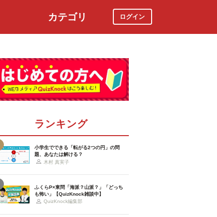
カテゴリ
ログイン
社会
スポーツ
時事ニュース
特集
ランキング
小学生でできる「転がる2つの円」の問
題、あなたは解ける？
木村 真実子
ふくらP×東問「海派？山派？」「どっち
も怖い」【QuizKnock雑談中】
QuizKnock編集部