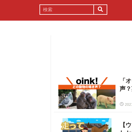
謎解き
コラム
常識
理系
「オ
声？
202
【ウ