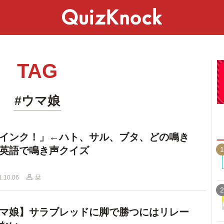
スペシャル
ライフ
ことば
カルチャー
TAG
#ウマ娘
インク！」←ハト、サル、ブタ、どの鳴き
英語で鳴き声クイズ
1
1.10.06
栞
2
マ娘】サラブレッドに脚で勝つにはリレー