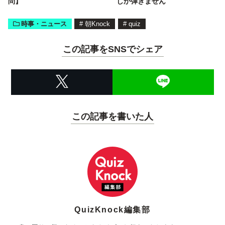
問】
しか弾きません
時事・ニュース
#
朝Knock
#
quiz
この記事をSNSでシェア
この記事を書いた人
QuizKnock編集部