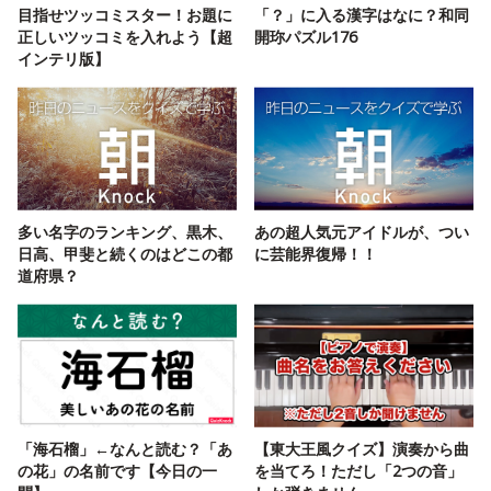
目指せツッコミスター！お題に
「？」に入る漢字はなに？和同
正しいツッコミを入れよう【超
開珎パズル176
インテリ版】
多い名字のランキング、黒木、
あの超人気元アイドルが、つい
日高、甲斐と続くのはどこの都
に芸能界復帰！！
道府県？
「海石榴」←なんと読む？「あ
【東大王風クイズ】演奏から曲
の花」の名前です【今日の一
を当てろ！ただし「2つの音」