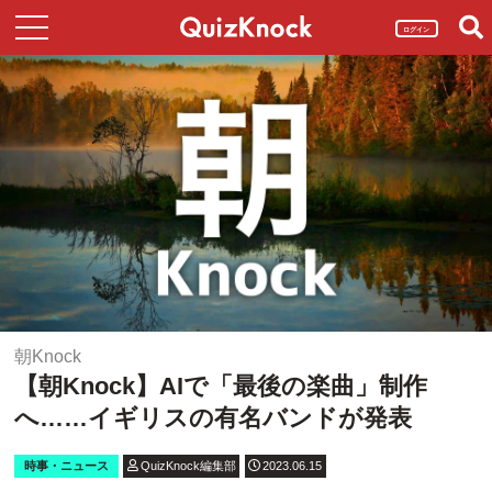
ログイン
朝Knock
【朝Knock】AIで「最後の楽曲」制作
へ……イギリスの有名バンドが発表
時事・ニュース
QuizKnock編集部
2023.06.15