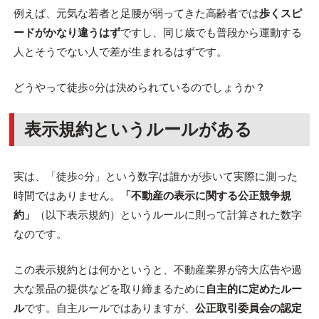
例えば、元気な若者と足腰が弱ってきた高齢者では
歩くスピ
ードがかなり違うはず
ですし、同じ歳でも普段から運動する
人とそうでない人で差が生まれるはずです。
どうやって徒歩○分は決められているのでしょうか？
表示規約というルールがある
実は、「徒歩○分」という数字は誰かが歩いて実際に測った
時間ではありません。
「不動産の表示に関する公正競争規
約」
（以下表示規約）というルールに則って計算された数字
なのです。
この表示規約とは何かというと、不動産業界が誇大広告や過
大な景品の提供などを取り締まるために
自主的に定めたルー
ル
です。自主ルールではありますが、
公正取引委員会の認定