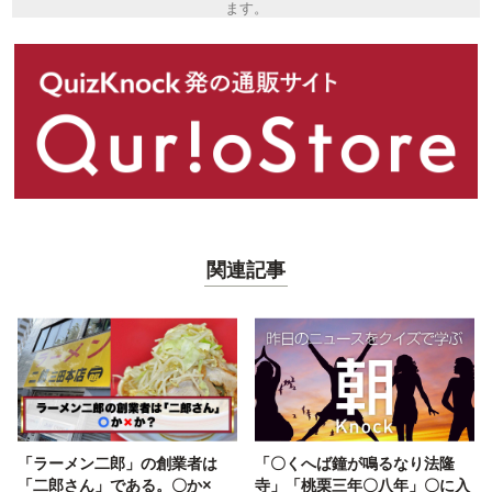
ます。
関連記事
「ラーメン二郎」の創業者は
「〇くへば鐘が鳴るなり法隆
「二郎さん」である。〇か×
寺」「桃栗三年〇八年」〇に入