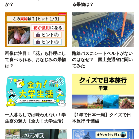
か？
る果物は？
画像に注目！「花」も料理にし
路線バスにシートベルトがない
て食べられる、おなじみの果物
のはなぜ？ 国土交通省に聞い
は？
てみた
一人暮らしでは味わえない！学
【1年で日本一周】クイズで日
生寮の魅力【全力！大学生活】
本旅行 千葉編