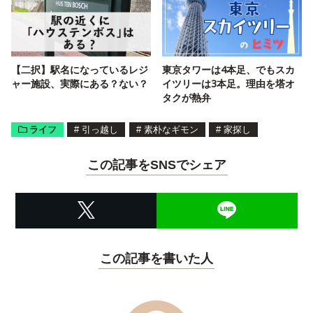
【二択】駅名になっているレジ
東京タワーは4本足、でもスカ
ャー施設、実際にある？ない？
イツリーは3本足。理由を塔オ
タクが熱弁
ライフ
#
引っ越し
#
素朴なギモン
#
家探し
この記事をSNSでシェア
この記事を書いた人