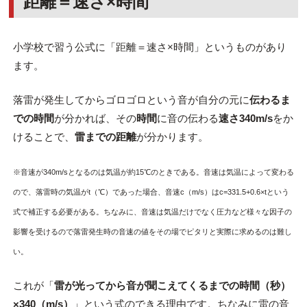
距離＝速さ×時間
小学校で習う公式に「距離＝速さ×時間」というものがあり
ます。
落雷が発生してからゴロゴロという音が自分の元に
伝わるま
での時間
が分かれば、その
時間
に音の伝わる
速さ340m/s
をか
けることで、
雷までの距離
が分かります。
※音速が340m/sとなるのは気温が約15℃のときである。音速は気温によって変わる
ので、落雷時の
気温がt（℃）であった場合、音速c（m/s）はc=331.5+0.6×tという
式で補正する必要がある
。ちなみに、音速
は気温だけでなく圧力など様々な因子の
影響を受けるので落雷発生時の音速の値をその場でピタリと実際に求めるのは難し
い。
これが「
雷が光ってから音が聞こえてくるまでの時間（秒）
×340（m/s）
」という式のできる理由です。ちなみに雷の音