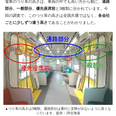
電車のつり革の高さは、車両の中でも高い方から順に、
通路
部分、一般部分、優先座席前
と3種類に分かれています。今
回の調査で、このつり革の高さは全国共通ではなく、
各会社
ごとに少しずつ違う高さ
であることがわかりました。
▲つり革の高さは3種類。通路部分は通行に支障が出ないように高くな
っています。提供：JR北海道