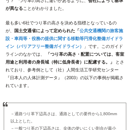
う？ つり革の高さに違いがあるように、
会社によって基準
が異なる
ことがわかりました。
最も多い6社でつり革の高さを決める指標となっているの
が、
国土交通省によって定められた「
公共交通機関の旅客施
設・車両等・役務の提供に関する移動等円滑化整備ガイドラ
イン（バリアフリー整備ガイドライン）
」です。このガイド
ラインのなかでは、
「つり革の高さ・配置については、客室
用途と利用者の身長域（特に低身長者）に配慮する。」
とさ
れており、参考例として（社）人間生活工学研究センター
『日本人の人体計測データ』（2003）の以下の事例が掲載さ
れています。
－通路つり革下辺高さは、通路としての要件から1,800mm
以上とした。
－一般つり革の下辺高さは、全体の使いにくい割合が最小