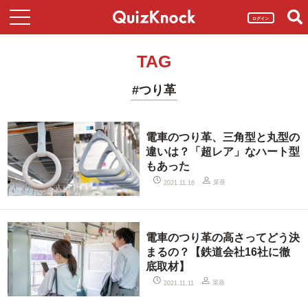
ログイン
TAG
#つり革
電車のつり革、三角型と丸型の
違いは？「超レア」なハート型
もあった
菜葵
2021.11.16
電車のつり革の高さってどう決
まるの？【鉄道会社16社に徹
底取材】
菜葵
2021.11.11