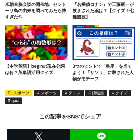
米朝首脳会談の開催地、セント
『名探偵コナン』で工藤新一が
ーサ島の由来を調べてみたら怖
飲まされた薬は？【クイズ！七
すぎた件
種競技】
【中学英語】beginの現在分詞
3つのヒントで「星座」を当て
は何？英単語活用クイズ
よう！「サソリ」に殺された人
物がモチーフ
スポーツ
#
スポーツ
#
テニス
#
錦織圭
#
クイズ
#
quiz
この記事をSNSでシェア