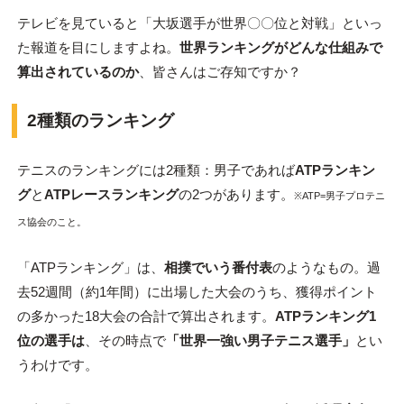
テレビを見ていると「大坂選手が世界〇〇位と対戦」といっ
た報道を目にしますよね。
世界ランキングがどんな仕組みで
算出されているのか
、皆さんはご存知ですか？
2種類のランキング
テニスのランキングには2種類：男子であれば
ATPランキン
グ
と
ATPレースランキング
の2つがあります。
※ATP=男子プロテニ
ス協会のこと。
「ATPランキング」は、
相撲でいう番付表
のようなもの。過
去52週間（約1年間）に出場した大会のうち、獲得ポイント
の多かった18大会の合計で算出されます。
ATPランキング1
位の選手は
、その時点で
「世界一強い男子テニス選手」
とい
うわけです。