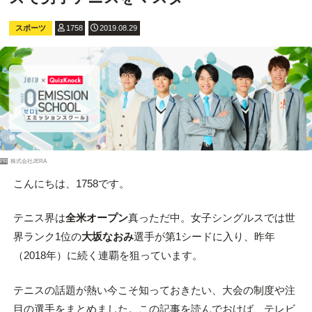
スポーツ
1758
2019.08.29
PR
株式会社JERA
こんにちは、1758です。
テニス界は
全米オープン
真っただ中。女子シングルスでは世
界ランク1位の
大坂なおみ
選手が第1シードに入り、昨年
（2018年）に続く連覇を狙っています。
テニスの話題が熱い今こそ知っておきたい、大会の制度や注
目の選手をまとめました。この記事を読んでおけば、テレビ