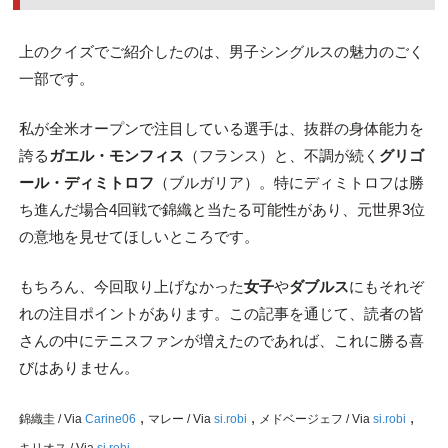
上のクイズでご紹介したのは、男子シングルスの魅力のごく
一部です。
私が全米オープンで注目している選手は、抜群の身体能力を
誇る
ガエル・モンフィス
（フランス）と、不調が続く
グリゴ
ール・ディミトロフ
（ブルガリア）。特にディミトロフは勝
ち進んだ場合4回戦で錦織と当たる可能性があり、元世界3位
の意地を見せてほしいところです。
もちろん、今回取り上げなかった
女子
や
ダブルス
にもそれぞ
れの注目ポイントがあります。この記事を通じて、読者の皆
さんの中にテニスファンが増えたのであれば、これに勝る喜
びはありません。
,
,
,
錦織圭 / Via
Carine06
マレー / Via
si.robi
メドベージェフ / Via
si.robi
キリオス / Via
si.robi