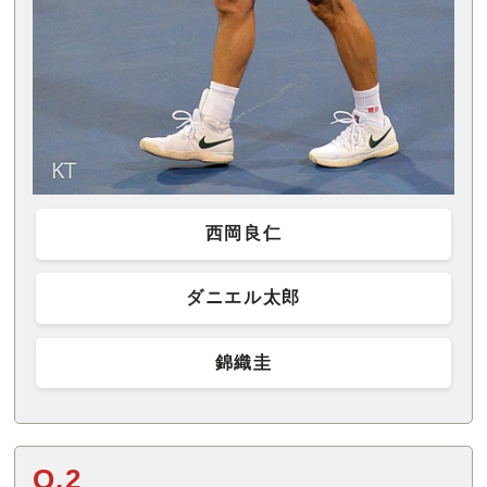
西岡良仁
ダニエル太郎
錦織圭
Q.2