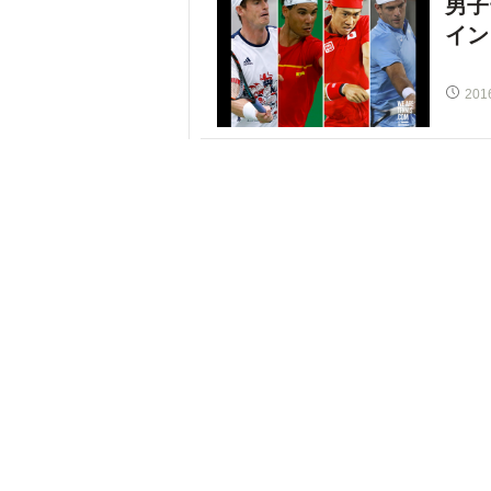
男子
イン
201