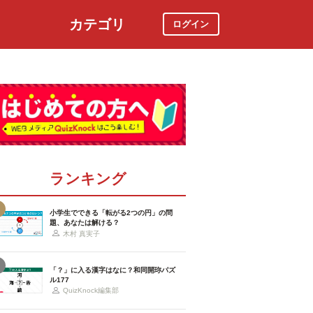
カテゴリ
ログイン
社会
スポーツ
時事ニュース
特集
ランキング
小学生でできる「転がる2つの円」の問
題、あなたは解ける？
木村 真実子
「？」に入る漢字はなに？和同開珎パズ
ル177
QuizKnock編集部