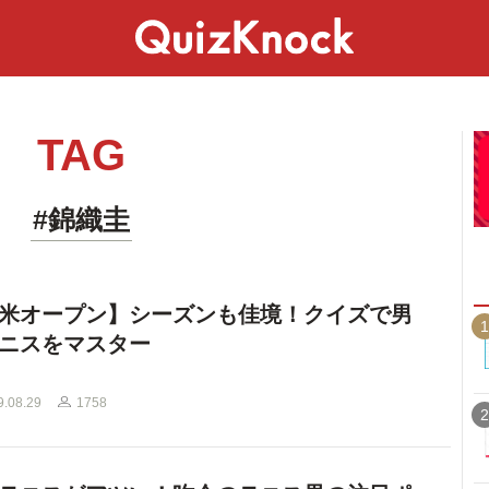
スペシャル
ライフ
ことば
カルチャー
TAG
#錦織圭
米オープン】シーズンも佳境！クイズで男
1
ニスをマスター
9.08.29
1758
2