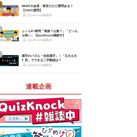
WHAT大会長・東言だけど質問ある？
【100の質問】
QuizKnock編集部
ふくらP×東問「海派？山派？」「どっち
も怖い」【QuizKnock雑談中】
QuizKnock編集部
漢字のパズル「合体漢字」！「又火土火
忄言」でできる二字熟語は？
QuizKnock編集部
連載企画