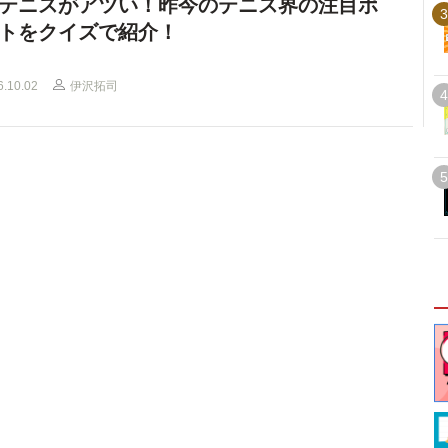
テニスがアツい！昨今のテニス界の注目ポ
3
トをクイズで紹介！
6.10.02
伊沢拓司
4
5