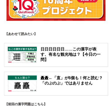
【あわせて読みたい】
日日日日日日……この漢字が表
す、有名な観光地は？【今日の一
問】
矗矗←「直」が6個も！何と読む？
「のぶのぶ」ではありません
【前回の漢字問題はこちら】