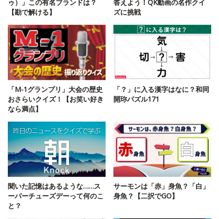
ゥ）」この有名ブランドは？
答えよう！QK動画の名作クイ
【勘で解ける】
ズに挑戦
「M-1グランプリ」大会の歴史
「？」に入る漢字はなに？和同
おさらいクイズ！【お笑い好き
開珎パズル171
なら満点】
聞いた記憶はあるような……ス
サーモンは「赤」身魚？「白」
ーパーチューズデーって何のこ
身魚？【二択でGO】
と？