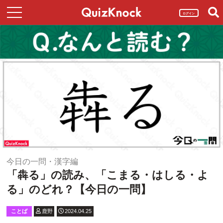
ログイン
今日の一問・漢字編
「犇る」の読み、「こまる・はしる・よ
る」のどれ？【今日の一問】
ことば
鹿野
2024.04.25