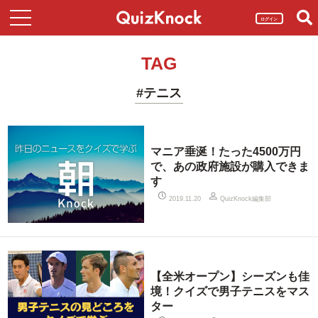
ログイン
TAG
#テニス
マニア垂涎！たった4500万円
で、あの政府施設が購入できま
す
QuizKnock編集部
2019.11.20
【全米オープン】シーズンも佳
境！クイズで男子テニスをマス
ター