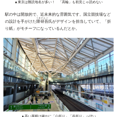
▲東京は難読地名が多い！ 「高輪」も初見じゃ読めない
駅の中は開放的で、近未来的な雰囲気です。国立競技場など
くま
けんご
の設計を手がけた
隈
研吾
氏がデザインを担当していて、「折
り紙」がモチーフになっているんだとか。
▲高い屋根は確かに「山折り」「谷折り」っぽい