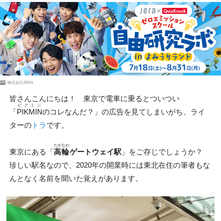
PR
株式会社JERA
皆さんこんにちは！ 東京で電車に乗るとついつい
ピクミン
「
PIKMIN
のコレなんだ？」の広告を見てしまいがち、ライ
ターの
トラ
です。
たかなわ
東京にある「
高輪
ゲートウェイ駅
」をご存じでしょうか？
珍しい駅名なので、2020年の開業時には東北在住の筆者もな
んとなく名前を聞いた覚えがあります。