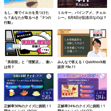
もし、海でイルカを見つけた
ミルキー、パインアメ、チェル
ら？あなたが取るべき「3つの
シー。8月8日が記念日なのは？
行動」
「美容院」と「理髪店」、違い
みんなで答える！QuizKnock相
は何？
談所 File.11
正解率56%のクイズに挑戦！1
正解率34％のクイズに挑戦！1
問チャレンジ（9/24）
問チャレンジ（11/27）