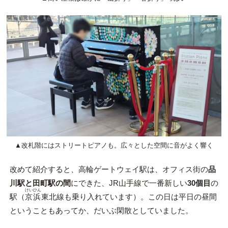
▲改札階にはストリートピアノも。広々とした空間に音がよく響く
改めて紹介すると、高輪ゲートウェイ駅は、オフィス街の
品
川駅と田町駅の間
にできた、JR山手線で一番新しい
30個目
の
けいひん
駅（
京浜
東北線も乗り入れています）。この日は平日の昼間
ということもあってか、だいぶ閑散としていました。