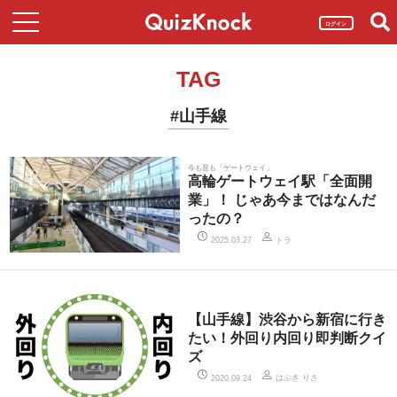
ログイン
TAG
#山手線
今も昔も「ゲートウェイ」
高輪ゲートウェイ駅「全面開
業」！ じゃあ今まではなんだ
ったの？
トラ
2025.03.27
【山手線】渋谷から新宿に行き
たい！外回り内回り即判断クイ
ズ
はぶき りさ
2020.09.24