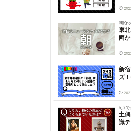
202
朝Kno
東北
両か
202
新宿
ズ！
202
5点
土偶
識テス