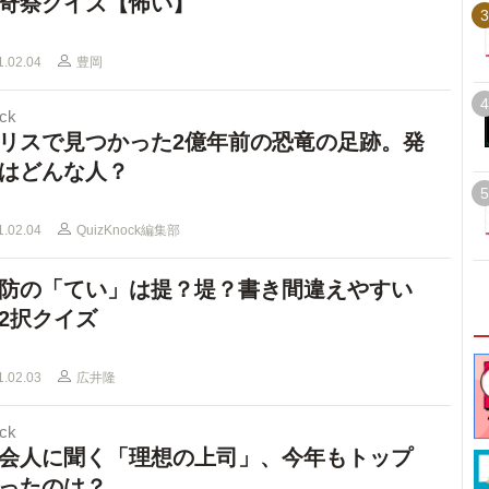
奇祭クイズ【怖い】
3
1.02.04
豊岡
4
ck
リスで見つかった2億年前の恐竜の足跡。発
はどんな人？
5
1.02.04
QuizKnock編集部
防の「てい」は提？堤？書き間違えやすい
2択クイズ
1.02.03
広井隆
ck
会人に聞く「理想の上司」、今年もトップ
ったのは？