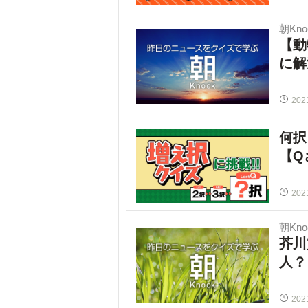
朝Kno
【動
に解
202
何択
【Q
202
朝Kno
芥川
人？
202