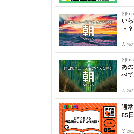
朝Kno
いら
ト？
202
朝Kno
あの
べて
202
通常
85
202