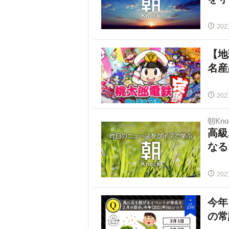
202
【地
名産
202
朝Kno
高級
なる
202
今年
の常識