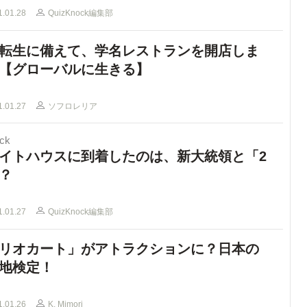
1.01.28
QuizKnock編集部
転生に備えて、学名レストランを開店しま
【グローバルに生きる】
1.01.27
ソフロレリア
ck
イトハウスに到着したのは、新大統領と「2
？
1.01.27
QuizKnock編集部
リオカート」がアトラクションに？日本の
地検定！
1.01.26
K. Mimori