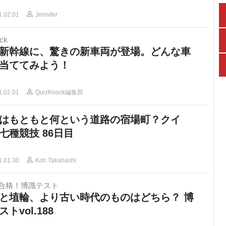
1.02.01
Jennifer
ck
新幹線に、驚きの新車両が登場。どんな車
当ててみよう！
1.02.01
QuizKnock編集部
はもともと何という道路の宿場町？クイ
七種競技 86日目
1.01.30
Koh Takahashi
で合格！博識テスト
と埴輪、より古い時代のものはどちら？ 博
トvol.188