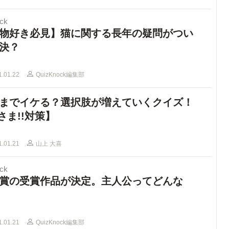
ck
物好き必見】猫に関する長年の疑問がつい
決？
1.01.22
QuizKnock編集部
までイケる？選択肢が増えていくクイズ！
さま!!対策】
1.01.21
山上 大喜
ck
賞の受賞作品が決定。主人公ってどんな
1.01.21
QuizKnock編集部