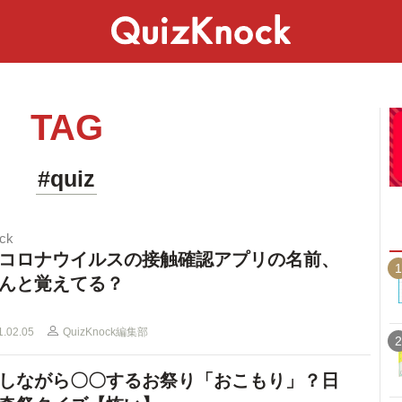
スペシャル
ライフ
ことば
カルチャー
TAG
#quiz
ck
コロナウイルスの接触確認アプリの名前、
1
んと覚えてる？
1.02.05
QuizKnock編集部
2
しながら〇〇するお祭り「おこもり」？日