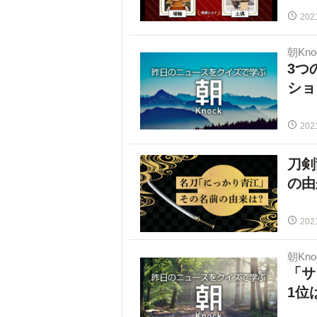
202
朝Kno
3つ
ショ
202
刀剣
の由
202
朝Kno
「サ
1位