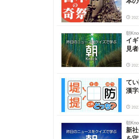
本の
202
朝Kno
イギ
見者
202
てい
漢字
202
朝Kno
新社
を守