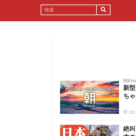
謎解き
コラム
常識
理系
朝Kno
新型
ちゃ
202
絶叫