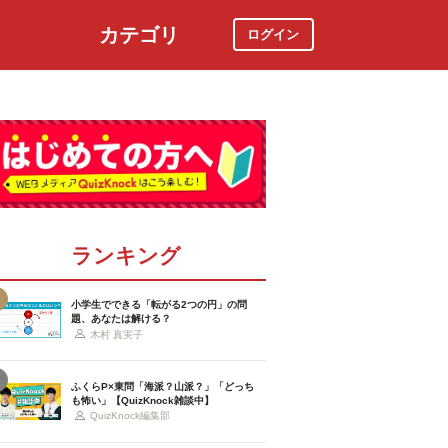
カテゴリ
ログイン
社会
スポーツ
時事ニュース
特集
ランキング
小学生でできる「転がる2つの円」の問
題、あなたは解ける？
木村 真実子
ふくらP×東問「海派？山派？」「どっち
も怖い」【QuizKnock雑談中】
QuizKnock編集部