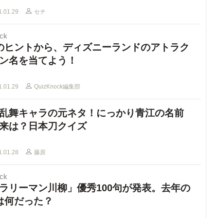
1.01.29
セチ
ck
のヒントから、ディズニーランドのアトラク
ン名を当てよう！
1.01.29
QuizKnock編集部
乱舞キャラの元ネタ！にっかり青江の名前
来は？日本刀クイズ
1.01.28
藤原
ck
ラリーマン川柳」優秀100句が発表。去年の
は何だった？