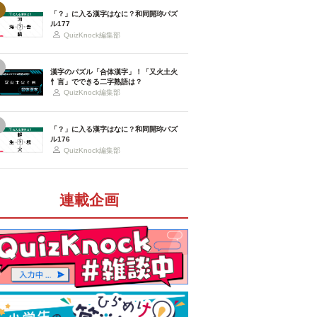
「？」に入る漢字はなに？和同開珎パズ
ル177
QuizKnock編集部
漢字のパズル「合体漢字」！「又火土火
忄言」でできる二字熟語は？
QuizKnock編集部
「？」に入る漢字はなに？和同開珎パズ
ル176
QuizKnock編集部
連載企画