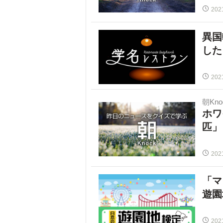
202
異国
した
202
朝Kno
ホワ
匹」
202
「マ
遊園
202