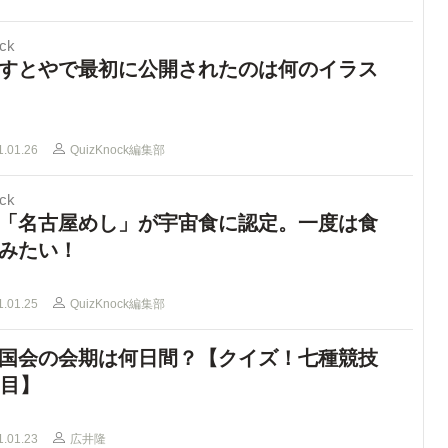
ck
すとやで最初に公開されたのは何のイラス
1.01.26
QuizKnock編集部
ck
「名古屋めし」が宇宙食に認定。一度は食
みたい！
1.01.25
QuizKnock編集部
国会の会期は何日間？【クイズ！七種競技
日目】
1.01.23
広井隆