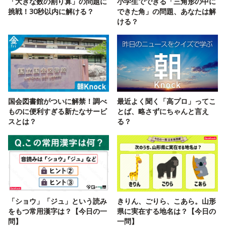
「大きな数の割り算」の問題に
小学生でできる「三角形の中に
挑戦！30秒以内に解ける？
できた角」の問題、あなたは解
ける？
国会図書館がついに解禁！調べ
最近よく聞く「高プロ」ってこ
ものに便利すぎる新たなサービ
とば、略さずにちゃんと言え
スとは？
る？
「ショウ」「ジュ」という読み
きりん、ごりら、こあら。山形
をもつ常用漢字は？【今日の一
県に実在する地名は？【今日の
問】
一問】