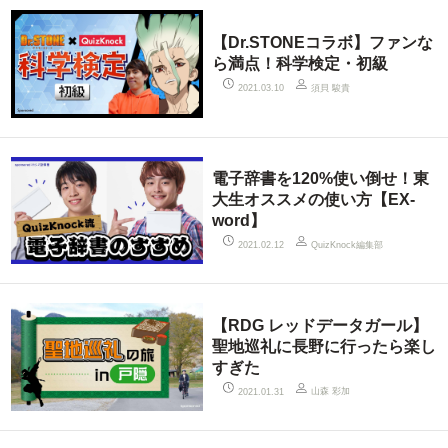
【Dr.STONEコラボ】ファンな
ら満点！科学検定・初級
須貝 駿貴
2021.03.10
電子辞書を120%使い倒せ！東
大生オススメの使い方【EX-
word】
QuizKnock編集部
2021.02.12
【RDG レッドデータガール】
聖地巡礼に長野に行ったら楽し
すぎた
山森 彩加
2021.01.31