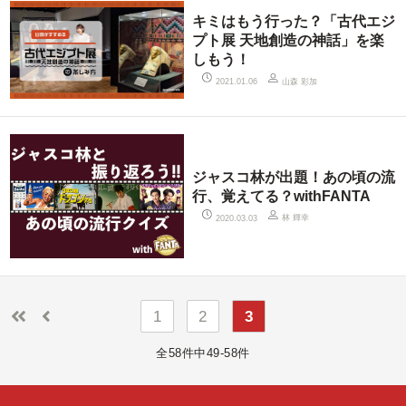
キミはもう行った？「古代エジ
プト展 天地創造の神話」を楽
しもう！
山森 彩加
2021.01.06
ジャスコ林が出題！あの頃の流
行、覚えてる？withFANTA
林 輝幸
2020.03.03
1
2
3
全58件中49-58件