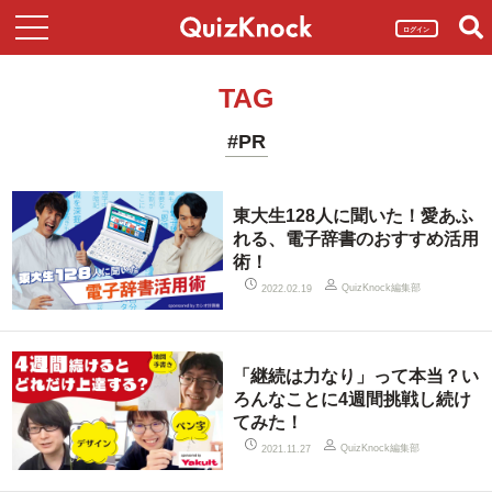
ログイン
TAG
#PR
東大生128人に聞いた！愛あふ
れる、電子辞書のおすすめ活用
術！
QuizKnock編集部
2022.02.19
「継続は力なり」って本当？い
ろんなことに4週間挑戦し続け
てみた！
QuizKnock編集部
2021.11.27