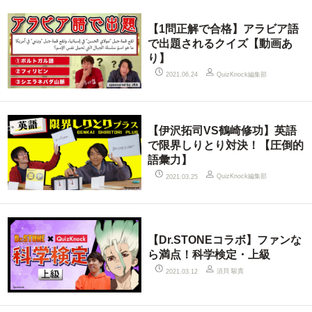
【1問正解で合格】アラビア語
で出題されるクイズ【動画あ
り】
QuizKnock編集部
2021.06.24
【伊沢拓司VS鶴崎修功】英語
で限界しりとり対決！【圧倒的
語彙力】
QuizKnock編集部
2021.03.25
【Dr.STONEコラボ】ファンな
ら満点！科学検定・上級
須貝 駿貴
2021.03.12