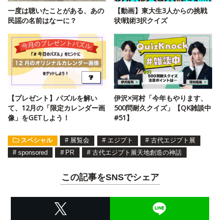
一度は聴いたことがある、あの
【動画】東大生3人からの挑戦
民謡の名前はなーに？
状!戦術3択クイズ
【プレゼント】パズルを解い
伊沢×河村「今年もやります、
て、12月の「限定カレンダー画
500問耐久クイズ」【QK雑談中
像」をGETしよう！
#51】
スペシャル
#
展覧会
#
エジプト
#
古代エジプト展
#
sponsored
#
PR
#
古代エジプト展天地創造の神話
この記事をSNSでシェア