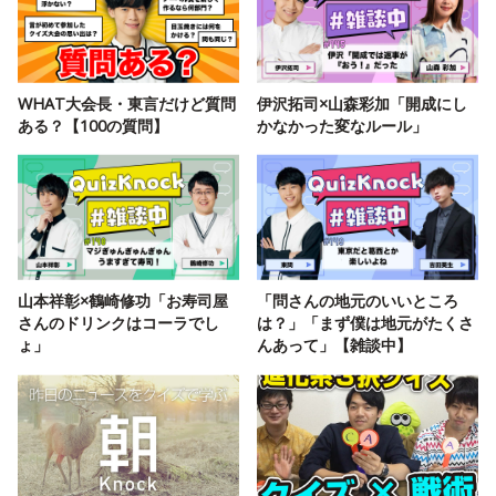
WHAT大会長・東言だけど質問
伊沢拓司×山森彩加「開成にし
ある？【100の質問】
かなかった変なルール」
山本祥彰×鶴崎修功「お寿司屋
「問さんの地元のいいところ
さんのドリンクはコーラでし
は？」「まず僕は地元がたくさ
ょ」
んあって」【雑談中】