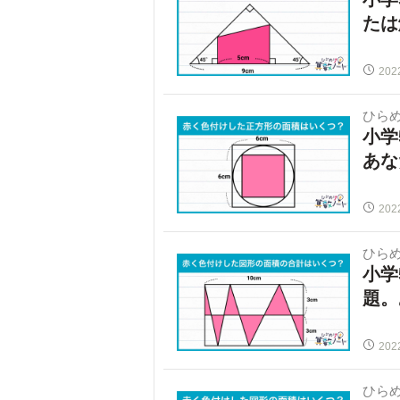
たは
202
ひらめ
小学
あな
202
ひらめ
小学
題。
202
ひらめ