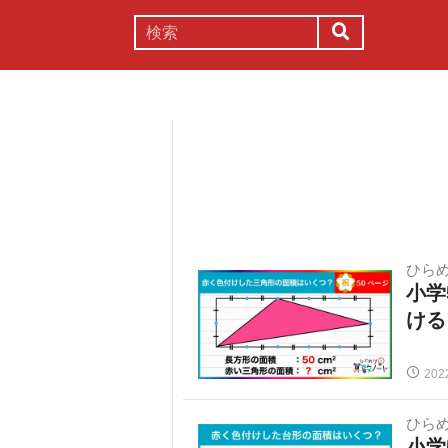
謎解き
コラム
常識
理系
ひらめ
小学
ける
202
ひらめ
小学