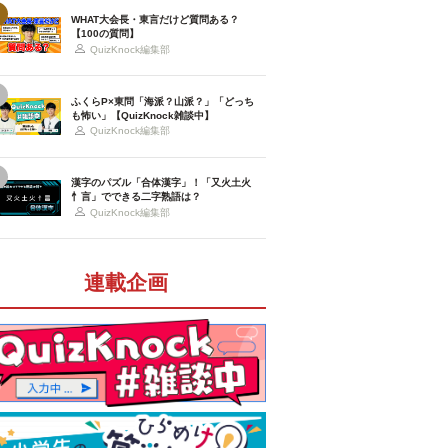
WHAT大会長・東言だけど質問ある？
【100の質問】
QuizKnock編集部
ふくらP×東問「海派？山派？」「どっち
も怖い」【QuizKnock雑談中】
QuizKnock編集部
漢字のパズル「合体漢字」！「又火土火
忄言」でできる二字熟語は？
QuizKnock編集部
連載企画