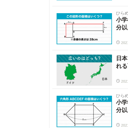
ひらめ
小学
分以
202
日本
れる
202
ひらめ
小学
分以
202