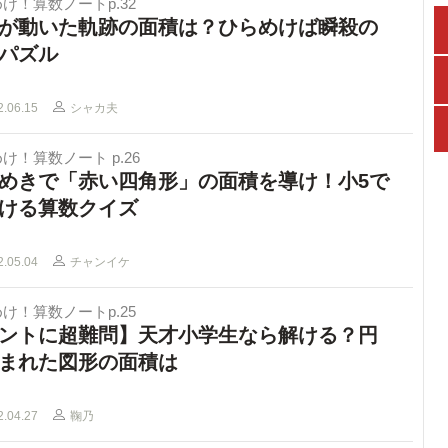
け！算数ノートp.32
が動いた軌跡の面積は？ひらめけば瞬殺の
パズル
2.06.15
シャカ夫
け！算数ノート p.26
めきで「赤い四角形」の面積を導け！小5で
ける算数クイズ
2.05.04
チャンイケ
け！算数ノートp.25
ントに超難問】天才小学生なら解ける？円
まれた図形の面積は
2.04.27
鞠乃