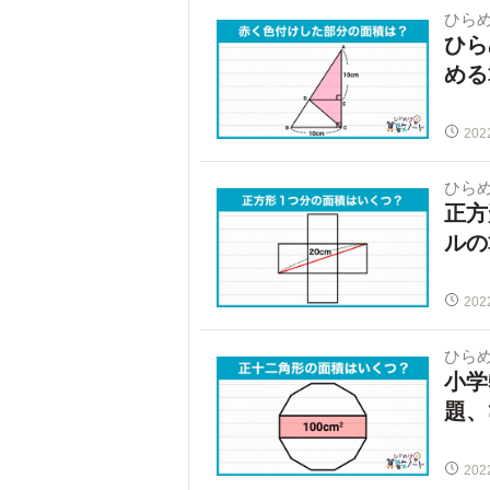
ひらめ
ひら
める
202
ひらめ
正方
ルの
202
ひらめ
小学
題、
202