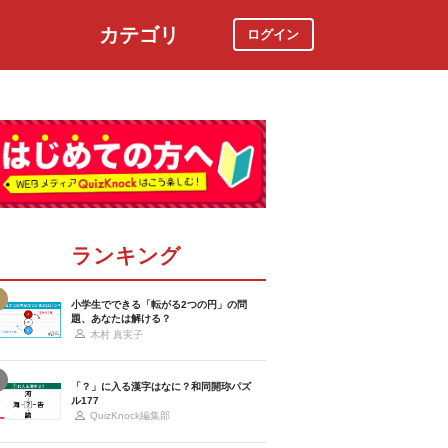
カテゴリ
ログイン
社会
スポーツ
時事ニュース
特集
ランキング
小学生でできる「転がる2つの円」の問
題、あなたは解ける？
木村 真実子
「？」に入る漢字はなに？和同開珎パズ
ル177
QuizKnock編集部