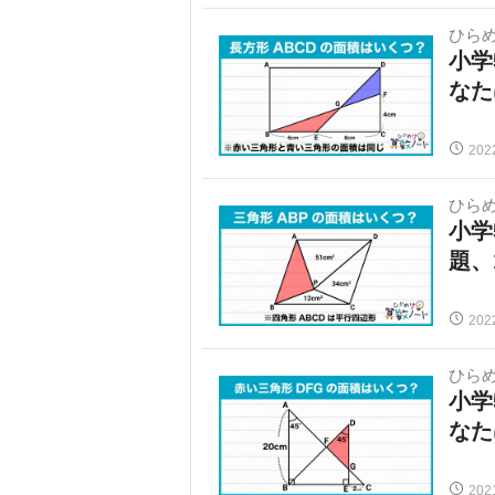
ひらめ
小学
なた
202
ひらめ
小学
題、
202
ひらめ
小学
なた
202