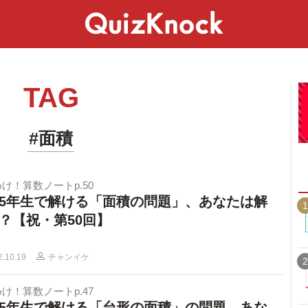
スペシャル
ライフ
ことば
カルチャー
TAG
#面積
け！算数ノートp.50
5年生で解ける「面積の問題」、あなたは解
1
？【祝・第50回】
2.10.19
チャンイケ
2
け！算数ノートp.47
5年生で解ける「台形の面積」の問題。あな