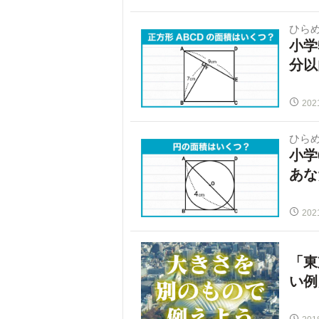
ひらめ
小学
分以
202
ひらめ
小学
あな
202
「東
い例