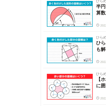
ひらめ
半円
算数
202
ひらめ
ひら
も解
202
ひらめ
【ホ
に囲
202