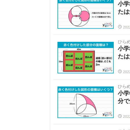
小学
たは
202
ひらめ
小学
たは
202
ひらめ
小学
分で
202